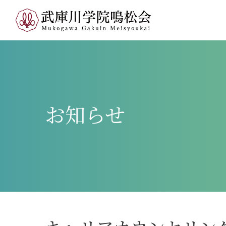
お
知
ら
せ