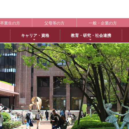
卒業生の方
父母等の方
一般・企業の方
キャリア・資格
教育・研究・社会連携
ポート
学生支援の概要
資格取得
BLOG
キャンパス
施設紹介
社会連携
共通教育
大学情
編
日本語日本文学専攻
褒賞制度
取得可能な資格
教育学科アメリカ分校留学
交通アクセス
中央キャンパス
社会連携推進センター
共通教育部
編入
英
IR（In
臨床心理学専攻
修学支援新制度
エクステンション講座
薬学部アメリカ分校留学日記
キャンパス紹介
浜甲子園キャンパス
発達・臨床心理センター
臨
履修・成績
大
ー育成推進センター
生活環境学専攻
奨学金制度
教員採用試験対策
上甲子園キャンパス・甲子園会館
子育てひろば
食
学校法
シラバス
大学
内部質保証体制
 サイエンス・コモンズ
建築学専攻
学寮
西宮北口キャンパス
ブラウン・ライス・ウィーク
景
履修便覧
武庫川
薬科学専攻
下宿・ワンルームマンション（武庫女エンタープライズ）
武庫女ステーションキャンパス
看
大学評価
成績評価
教育連携
オフィスアワー
北摂キャンパス・丹嶺学苑研修センター
認証評価
高等教
ー
MUKOJO ミライ☆ラボ
アルバイト
アメリカ分校
自己点検・評価
教員情報検索
大学間教育研究連携
教員一覧