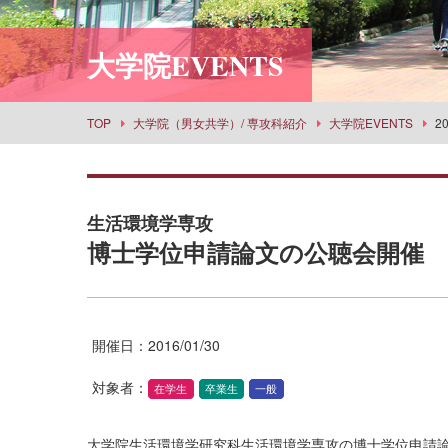
利用案内
社会情報学科
スポーツセンター
所蔵品検索
大学院EVENTS
食物栄養学科
丹嶺学苑研修センター
食創造科学科
男女共同参画推進課
建築学科
事業部
TOP
大学院（男女共学）/ 専攻科紹介
大学院EVENTS
2
景観建築学科
武庫女エンタープライズ
演奏学科
応用音楽学科
生活環境学専攻
薬学科
博士学位申請論文の公聴会開催
健康生命薬科学科
環境共生学科
看護学科
開催日：2016/01/30
経営学科
対象者：
在学生
卒業生
一般
目指せる主な進路・取得できる教員免許
大学院生活環境学研究科生活環境学専攻の博士学位申請