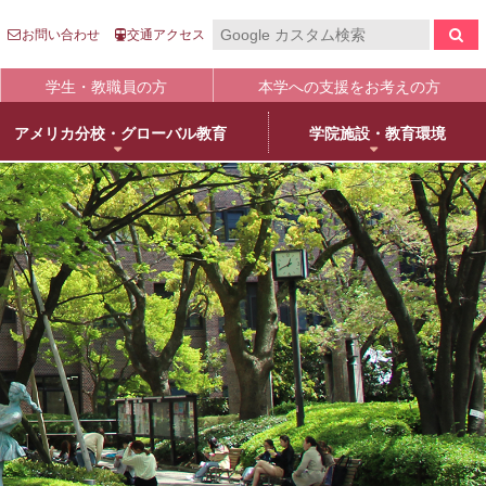
お問い合わせ
交通アクセス
学生・教職員の方
本学への支援をお考えの方
アメリカ分校・グローバル教育
学院施設・教育環境
報の公表
入
国際センター
キャンパスライフ
生涯学習
clo
clo
clo
clo
clo
clo
clo
clo
学について
語英米文学専攻
売店・本/食堂・カフェ
オープンカレッジ
stitutional Research）情報
床教育学専攻
キャンパスカレンダー
大学院／専攻科紹介
学院進学
物栄養学専攻
学友会・委員会
科目等履修について
人武庫川学院
院・専攻科入試ガイド
観建築学専攻
クラブ・同好会
リカレント教育
学院創立80周年
護学専攻
学内ボランティア団体
+
MUKOnoa
武庫女Style
育の修学支援新制度について
教員情報検索
学費等納付金