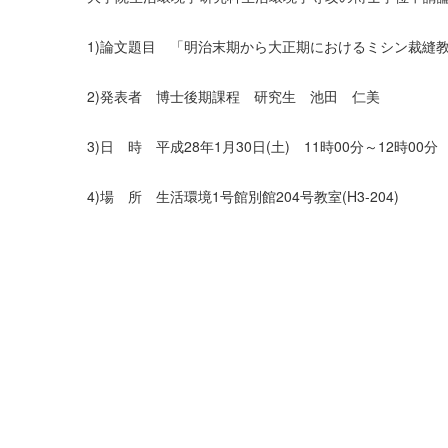
1)論文題目 「明治末期から大正期におけるミシン裁縫
2)発表者 博士後期課程 研究生 池田 仁美
3)日 時 平成28年1月30日(土) 11時00分～12時00分
4)場 所 生活環境1号館別館204号教室(H3-204)