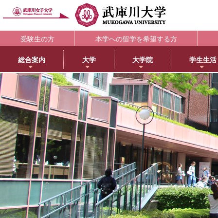
受験生の方
本学への留学を希望する方
総合案内
大学
大学院
学生生活
理念・歴史
大学
大学院・専攻科
学生支援部署
キャリア支援
研究所
アメリカ分校で学ぶ
附属図書館
教育・研究サ
教育理念
日本語日本文学科
大学院NEWS・EVENTS
教務部
キャリアセンター
教育総合研究所
アメリカ分校（English）
利用案内
研究ポータル
学院長メッセージ
歴史文化学科
教育学専攻
学生部
薬学部学生の就職支援
健康科学総合研究所
留学プログラム
蔵書検索
動物実験委員会
学長メッセージ
英語グローバル学科
健康・スポーツ科学専攻
国際センター
内定先輩アドバイザーの声
女性活躍総合研究所
日本文化センター
マイライブラリ
女性研究リーダ
3つのポリシーとアセスメントポリシー
教育学科
食創造科学専攻
学校教育センター
アメリカ分校キャンパスマップ
データベース一覧
武庫川女子大学
学びの特徴
心理学科
薬学専攻
キャリアセンター
CEA認定状について
武庫川女子大学リポジトリ
センター
武庫川女子大学のあゆみ
社会福祉学科
音楽専攻科
総合情報システム部（ICTヘルプデスク）
LibrariE
スポーツセンタ
健康・スポーツ科学科
健康サポートセンター
学習・研究支援
スポーツマネジメント学科
学生相談センター
附属総合ミュージアム
生活環境学科
学生サポート室（障がい学生支援）