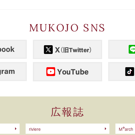
MUKOJO SNS
広報誌
riviere
arch
M