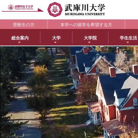
受験生の方
本学への留学を希望する方
総合案内
大学
大学院
学生生活
理念・歴史
大学
大学院・専攻科
学生支援部署
キャリア支援
研究所
アメリカ分校で学ぶ
附属図書館
教育・研究サ
教育理念
日本語日本文学科
大学院NEWS・EVENTS
教務部
キャリアセンター
教育総合研究所
アメリカ分校（English）
利用案内
研究ポータル
学院長メッセージ
歴史文化学科
教育学専攻
学生部
薬学部学生の就職支援
健康科学総合研究所
留学プログラム
蔵書検索
動物実験委員会
学長メッセージ
英語グローバル学科
健康・スポーツ科学専攻
国際センター
内定先輩アドバイザーの声
女性活躍総合研究所
日本文化センター
マイライブラリ
女性研究リーダ
3つのポリシーとアセスメントポリシー
教育学科
食創造科学専攻
学校教育センター
アメリカ分校キャンパスマップ
データベース一覧
武庫川女子大学
学びの特徴
心理学科
薬学専攻
キャリアセンター
CEA認定状について
武庫川女子大学リポジトリ
センター
武庫川女子大学のあゆみ
社会福祉学科
音楽専攻科
総合情報システム部（ICTヘルプデスク）
LibrariE
スポーツセンタ
健康・スポーツ科学科
健康サポートセンター
学習・研究支援
スポーツマネジメント学科
学生相談センター
附属総合ミュージアム
生活環境学科
学生サポート室（障がい学生支援）