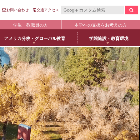
お問い合わせ
交通アクセス
学生・教職員の方
本学への支援をお考えの方
アメリカ分校・グローバル教育
学院施設・教育環境
報の公表
入
国際センター
キャンパスライフ
生涯学習
clo
clo
clo
clo
clo
clo
clo
clo
学について
語英米文学専攻
売店・本/食堂・カフェ
オープンカレッジ
stitutional Research）情報
床教育学専攻
キャンパスカレンダー
大学院／専攻科紹介
学院進学
物栄養学専攻
学友会・委員会
科目等履修について
人武庫川学院
院・専攻科入試ガイド
観建築学専攻
クラブ・同好会
リカレント教育
学院創立80周年
護学専攻
学内ボランティア団体
+
MUKOnoa
武庫女Style
育の修学支援新制度について
教員情報検索
学費等納付金