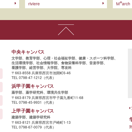
riviere
arch
M
中央キャンパス
文学部、
教育学部、
心理・社会福祉学部、
健康・スポーツ科学部、
生活環境学部、
社会情報学部、
食物栄養科学部、
音楽学部、
看護学部、
経営学部、
大学院、
専攻科
〒663-8558 兵庫県西宮市池開町6-46
TEL 0798-47-1212（代表）
浜甲子園キャンパス
薬学部、
薬学研究科、
環境共生学部
〒663-8179 兵庫県西宮市甲子園九番町11-68
TEL 0798-45-9931（代表）
上甲子園キャンパス
建築学部、
建築学研究科
〒663-8121 兵庫県西宮市戸崎町1-13
TEL 0798-67-0079（代表）