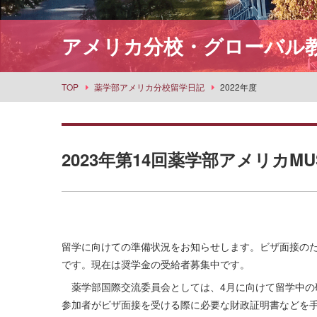
利用案内
社会情報学科
スポーツセンター
所蔵品検索
アメリカ分校・グローバル
食物栄養学科
丹嶺学苑研修センター
食創造科学科
男女共同参画推進課
建築学科
事業部
TOP
薬学部アメリカ分校留学日記
2022年度
景観建築学科
武庫女エンタープライズ
演奏学科
応用音楽学科
2023年第14回薬学部アメリカM
薬学科
健康生命薬科学科
環境共生学科
看護学科
留学に向けての準備状況をお知らせします。ビザ面接のた
経営学科
です。現在は奨学金の受給者募集中です。
目指せる主な進路・取得できる教員免許
薬学部国際交流委員会としては、4月に向けて留学中の
参加者がビザ面接を受ける際に必要な財政証明書などを