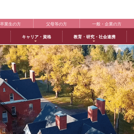
卒業生の方
父母等の方
一般・企業の方
キャリア・資格
教育・研究・社会連携
ポート
学生支援の概要
資格取得
BLOG
キャンパス
施設紹介
社会連携
共通教育
大学情
編
日本語日本文学専攻
褒賞制度
取得可能な資格
教育学科アメリカ分校留学
交通アクセス
中央キャンパス
社会連携推進センター
共通教育部
編入
英
IR（In
臨床心理学専攻
修学支援新制度
エクステンション講座
薬学部アメリカ分校留学日記
キャンパス紹介
浜甲子園キャンパス
発達・臨床心理センター
臨
履修・成績
大
ー育成推進センター
生活環境学専攻
奨学金制度
教員採用試験対策
上甲子園キャンパス・甲子園会館
子育てひろば
食
学校法
シラバス
大学
内部質保証体制
 サイエンス・コモンズ
建築学専攻
学寮
西宮北口キャンパス
ブラウン・ライス・ウィーク
景
履修便覧
武庫川
薬科学専攻
下宿・ワンルームマンション（武庫女エンタープライズ）
武庫女ステーションキャンパス
看
大学評価
成績評価
教育連携
オフィスアワー
北摂キャンパス・丹嶺学苑研修センター
認証評価
高等教
ー
MUKOJO ミライ☆ラボ
アルバイト
アメリカ分校
自己点検・評価
教員情報検索
大学間教育研究連携
教員一覧