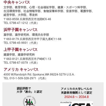
中央キャンパス
文学部、
教育学部、
心理・社会福祉学部、
健康・スポーツ科学部、
生活環境学部、
社会情報学部、
食物栄養科学部、
音楽学部、
看護学部、
経営学部、
大学院、
専攻科
〒663-8558 兵庫県西宮市池開町6-46
TEL 0798-47-1212（代表）
浜甲子園キャンパス
薬学部、
薬学研究科、
環境共生学部
〒663-8179 兵庫県西宮市甲子園九番町11-68
TEL 0798-45-9931（代表）
上甲子園キャンパス
建築学部、
建築学研究科
〒663-8121 兵庫県西宮市戸崎町1-13
TEL 0798-67-0079（代表）
アメリカ キャンパス
4000 W.Randolph Rd. Spokane,WA 99224-5279 U.S.A.
TEL 010-1-509-328-2971（代表）