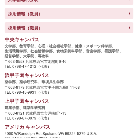
採用情報（教員）
採用情報（職員）
中央キャンパス
文学部、
教育学部、
心理・社会福祉学部、
健康・スポーツ科学部、
生活環境学部、
社会情報学部、
食物栄養科学部、
音楽学部、
看護学部、
経営学部、
大学院、
専攻科
〒663-8558 兵庫県西宮市池開町6-46
TEL 0798-47-1212（代表）
浜甲子園キャンパス
薬学部、
薬学研究科、
環境共生学部
〒663-8179 兵庫県西宮市甲子園九番町11-68
TEL 0798-45-9931（代表）
上甲子園キャンパス
建築学部、
建築学研究科
〒663-8121 兵庫県西宮市戸崎町1-13
TEL 0798-67-0079（代表）
アメリカ キャンパス
4000 W.Randolph Rd. Spokane,WA 99224-5279 U.S.A.