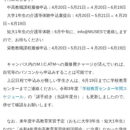
中高教職課程履修申込：4月20日～5月21日→４月20日～6月19日
大学1年生の介護等体験申込書提出：4月20日～5月21日→４月20
日～6月19日
短大1年生の介護等体験：6月中旬に、info@MUSESで連絡します
ので、お待ちください
栄教教職課程履修申込：4月20日～5月21日→４月20日～6月19日
キャンパス内のM.I.C.ATMへの履修費チャージが済んでいれば、
自宅等のパソコンから申込みすることは可能です。
上記日程で申込みが難しい学生さんは、6月19日までに学校教育
センターまでご連絡ください。令和3年度「
学校教育センター年間ス
ケジュール
」の「諸手続き（当該年度分）」も更新しましたので、
併せて確認をお願いします。
なお、来年度中高教育実習予定（おもに大学3年生・短大1年生）
なのに「令和4年度中高教育実習依頼説明会」に出席しなかった学生