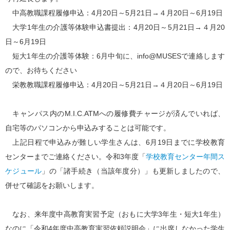
中高教職課程履修申込：4月20日～5月21日→４月20日～6月19日
大学1年生の介護等体験申込書提出：4月20日～5月21日→４月20
日～6月19日
短大1年生の介護等体験：6月中旬に、info@MUSESで連絡します
ので、お待ちください
栄教教職課程履修申込：4月20日～5月21日→４月20日～6月19日
キャンパス内のM.I.C.ATMへの履修費チャージが済んでいれば、
自宅等のパソコンから申込みすることは可能です。
上記日程で申込みが難しい学生さんは、6月19日までに学校教育
センターまでご連絡ください。令和3年度「
学校教育センター年間ス
ケジュール
」の「諸手続き（当該年度分）」も更新しましたので、
併せて確認をお願いします。
なお、来年度中高教育実習予定（おもに大学3年生・短大1年生）
なのに「令和4年度中高教育実習依頼説明会」に出席しなかった学生