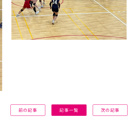
体操部
柔
硬式庭球部
陸
前の記事
記事一覧
次の記事