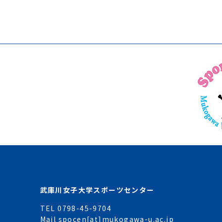
武庫川女子大学スポーツセンター
TEL 0798-45-9704
Mail spocen[at]mukogawa-u.ac.jp