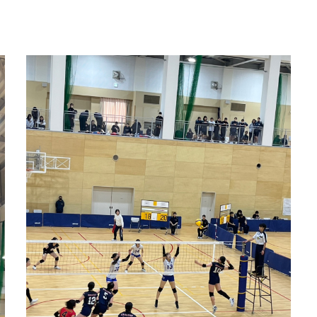
要
クラブページ
水泳部
ハ
エルネス館
バスケットボール部
ソ
リンピック
カヌー部
サ
ポーツクラブ武庫女
新体操部
バ
ダンス部
競
ws