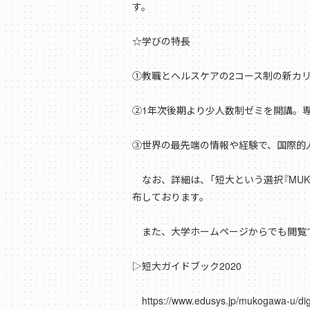
す。
☆学びの特長
①教職とヘルスケアの2コース制の新カ
②1年次後期より少人数制ゼミを開講。
③世界の最先端の情報や経験で、国際的
なお、詳細は、「短大という選択『MUKOG
布しております。
また、大学ホームページからでも閲覧
▷短大ガイドブック2020
https://www.edusys.jp/mukogawa-u/di