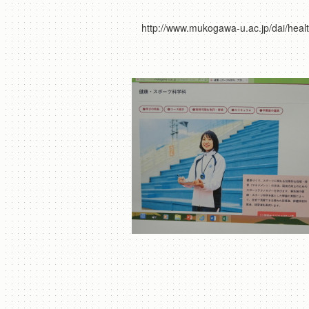
http://www.mukogawa-u.ac.jp/dai/healt