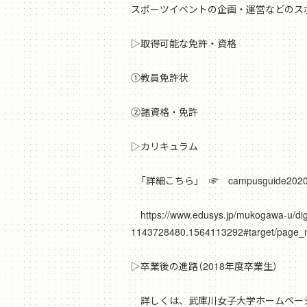
スポーツイベントの企画・運営などのス
▷取得可能な免許・資格
①教員免許状
②諸資格・免許
▷カリキュラム
「詳細こちら」 ☞ campusguide2
https://www.edusys.jp/mukogawa-u/di
1143728480.1564113292#target/page_
▷卒業後の進路（2018年度卒業生）
詳しくは、武庫川女子大学ホームペー