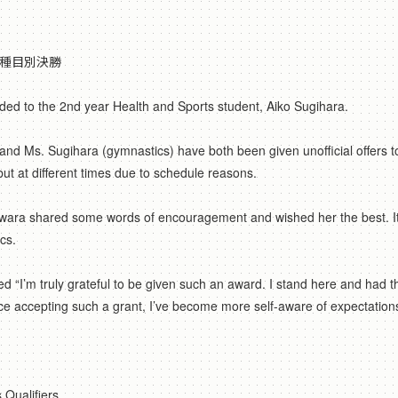
子種目別決勝
rded to the 2nd year Health and Sports student, Aiko Sugihara.
) and Ms. Sugihara (gymnastics) have both been given unofficial offers
but at different times due to schedule reasons.
awara shared some words of encouragement and wished her the best. It’
cs.
d “I’m truly grateful to be given such an award. I stand here and had the
ce accepting such a grant, I’ve become more self-aware of expectations
Qualifiers