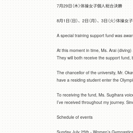
7月29日（木）体操女子個人総合決勝
8月1日（日）、2日（月）、3日（火）体操女
A special training support fund was awa
At this moment in time, Ms. Arai (diving
They will both receive the support fund, 
The chancellor of the university, Mr. Ok
have a residing student enter the Olympi
To receiving the fund, Ms. Sugihara voice
I’ve received throughout my journey. Sin
Schedule of events
Sunday July 25th - Women’s Gymnastics 