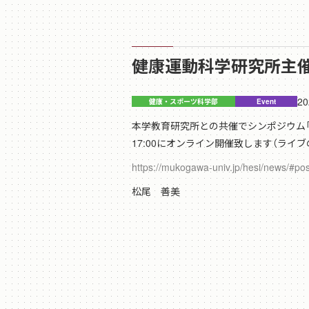
健康運動科学研究所主
20
本学教育研究所との共催でシンポジウム「DC
17:00にオンライン開催致します（
https://mukogawa-univ.jp/hesi/news/#po
松尾 善美