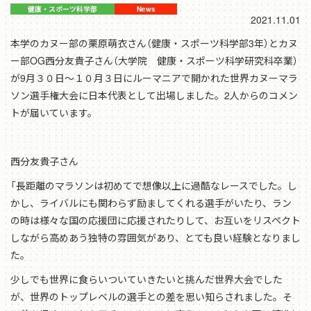
2021.11.01
本学のカヌー部の栗原萌衣さん（健康・スポーツ科学部3年）とカヌ
ー部OG西分友貴子さん（大学院 健康・スポーツ科学研究科卒業）
が9月３０日～１０月３日にルーマニアで開かれた世界カヌーマラ
ソン選手権大会に日本代表として出場しました。2人からのコメン
トが届いています。
西分友貴子さん
「⻑距離のマラソンは初めてで想像以上に過酷なレースでした。し
かし、ライバルにも関わらず励ましてくれる選⼿がいたり、ラン
の時は様々な国の応援団に応援されたりして、お互いをリスペクト
しながら⾼めあう独特の雰囲気があり、とても良い経験となりまし
た。
少しでも世界に⾷らいついていきたいと挑んだ世界⼤会でした
が、世界のトップレベルの選⼿との差を思い知らされました。そ