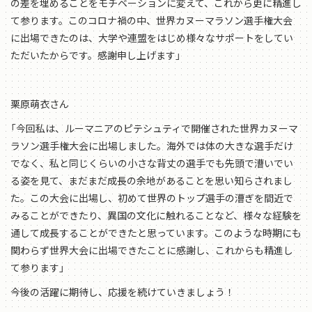
の差を埋めることをモチベーションに変えて、これから更に精進し
て参ります。このコロナ禍の中、世界カヌーマラソン選⼿権⼤会
に出場できたのは、⼤学や連盟をはじめ様々なサポートをしてい
ただいたからです。感謝申し上げます」
栗原萌衣さん
「今回私は、ルーマニアのピテシュティで開催された世界カヌーマ
ラソン選手権大会に出場しました。海外では体の大きな選手だけ
でなく、私と同じくらいの小さな背丈の選手でも先頭で漕いでい
る姿を見て、まだまだ成長の余地があることを思い知らされまし
た。この大会に出場し、初めて世界のトップ選手の漕ぎを間近で
みることができたり、異国の文化に触れることなど、様々な経験を
通して成長することができたと思っています。このような時期にも
関わらず世界大会に出場できたことに感謝し、これからも精進し
て参ります」
今後の活躍に期待し、応援を続けていきましょう！