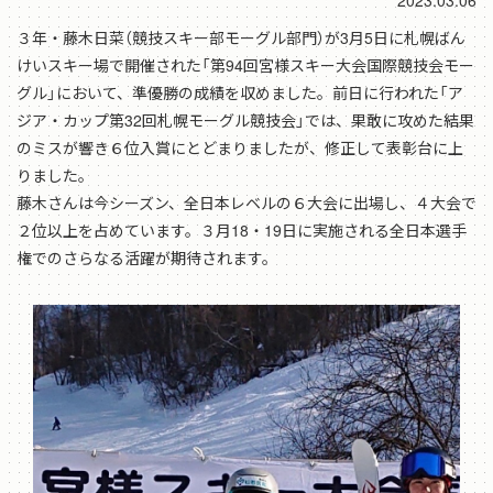
2023.03.06
３年・藤木日菜（競技スキー部モーグル部門）が3月5日に札幌ばん
けいスキー場で開催された「第94回宮様スキー大会国際競技会モー
グル」において、準優勝の成績を収めました。前日に行われた「ア
ジア・カップ第32回札幌モーグル競技会」では、果敢に攻めた結果
のミスが響き６位入賞にとどまりましたが、修正して表彰台に上
りました。
藤木さんは今シーズン、全日本レベルの６大会に出場し、４大会で
２位以上を占めています。３月18・19日に実施される全日本選手
権でのさらなる活躍が期待されます。