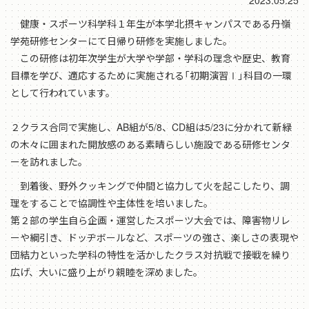
2023.05.25
健康・スポーツ科学科１年生が本学北摂キャンパスである丹嶺
学苑研修センターにて日帰り研修を実施しました。
この研修は初年次学生が大学や学部・学科の理念や歴史、教育
目標を学び、適応するために実施される「初期演習Ⅰ」科目の一環
として行われています。
２クラス合同で実施し、AB組が5/8、CD組は5/23に分かれて新緑
の木々に囲まれた開放感のある素晴らしい施設である研修センタ
ーを訪れました。
到着後、野外クッキングで仲間と協力して火を起こしたり、調
理をすることで協調性や主体性を培いました。
第２部の学生自ら企画・運営したスポーツ大会では、障害物リレ
ーや綱引き、ドッヂボールなど、スポーツの強さ、楽しさの表現や
団結力といった学科の特性を活かしたクラス対抗戦で接戦を繰り
広げ、大いに盛り上がり親睦を深めました。