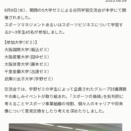
2023.08.09
8月9日（水）、関西の5大学ゼミによる合同学習交流会が本学にて開
催されました。
スポーツマネジメントあるいはスポーツビジネスについて学習す
る2〜3年生45名が参加しました。
【参加大学（ゼミ）】
大阪国際大学（堀込ゼミ）
大阪産業大学（田中ゼミ）
大阪体育大学（藤本ゼミ）
千里金蘭大学（古達ゼミ）
武庫川女子大学（宇野ゼミ）
交流会では、宇野ゼミの学生によって企画されたグループ討議課題
やお楽しみイベントが取り組まれ、「スポーツの価値」を批判的に
考えることやスポーツ事業組織の役割、個々人のキャリアや将来
像について意見交換をしたり考えを深めたりしました。