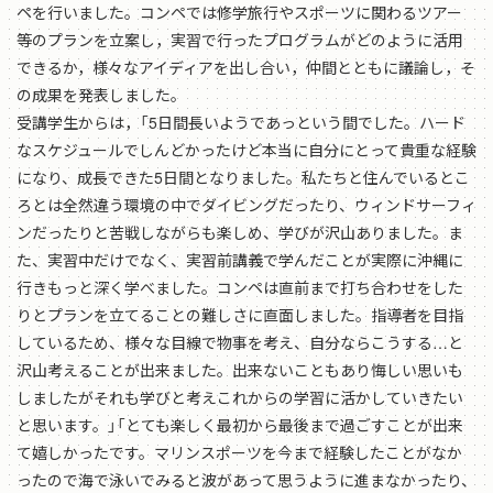
ペを行いました。コンペでは修学旅行やスポーツに関わるツアー
等のプランを立案し，実習で行ったプログラムがどのように活用
できるか，様々なアイディアを出し合い，仲間とともに議論し，そ
の成果を発表しました。
受講学生からは，「5日間長いようであっという間でした。ハード
なスケジュールでしんどかったけど本当に自分にとって貴重な経験
になり、成長できた5日間となりました。私たちと住んでいるとこ
ろとは全然違う環境の中でダイビングだったり、ウィンドサーフィ
ンだったりと苦戦しながらも楽しめ、学びが沢山ありました。ま
た、実習中だけでなく、実習前講義で学んだことが実際に沖縄に
行きもっと深く学べました。コンペは直前まで打ち合わせをした
りとプランを立てることの難しさに直面しました。指導者を目指
しているため、様々な目線で物事を考え、自分ならこうする…と
沢山考えることが出来ました。出来ないこともあり悔しい思いも
しましたがそれも学びと考えこれからの学習に活かしていきたい
と思います。」「とても楽しく最初から最後まで過ごすことが出来
て嬉しかったです。マリンスポーツを今まで経験したことがなか
ったので海で泳いでみると波があって思うように進まなかったり、