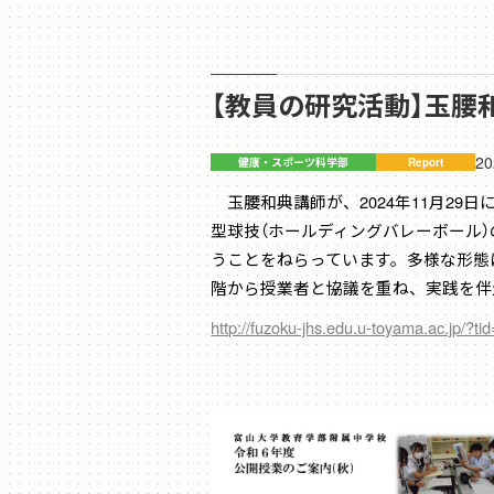
【教員の研究活動】玉
20
玉腰和典講師が、2024年11月2
型球技（ホールディングバレーボール
うことをねらっています。多様な形態
階から授業者と協議を重ね、実践を伴
http://fuzoku-jhs.edu.u-toyama.ac.jp/?t