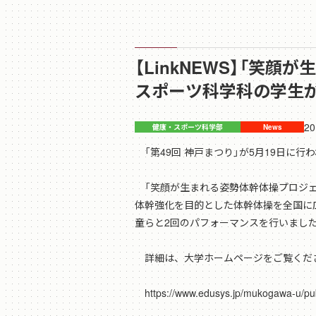
【LinkNEWS】「笑
スポーツ科学科の学生
20
「第49回 神戸まつり」が5月19日に
「笑顔が生まれる姿勢体幹体操プロジェク
体幹強化を目的とした体幹体操を全国に
童らと2回のパフォーマンスを行いまし
詳細は、大学ホームページをご覧くだ
https://www.edusys.jp/mukogawa-u/publ