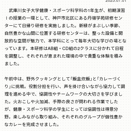
2025.07.01
武庫川女子大学健康・スポーツ科学科の1年生が、初期演習
Ⅰの授業の一環として、神戸市北区にある丹嶺学苑研修セン
ターにて日帰り研修を実施しました。新緑がまぶしい季節、
自然豊かな山間に位置する研修センターは、整った設備と開
放的な空間が魅力で、本学科にとって毎年大切な学びの場とな
っています。本研修はAB組・CD組の2クラスに分かれて日程
を調整し、それぞれが恵まれた環境の中で貴重な体験を積み
ました。
午前中は、野外クッキングとして「飯盒炊飯」と「カレーづく
り」に挑戦。役割分担を行い、声を掛け合いながら協力して調
理を進める中で、協調性やチームワークの大切さを学びまし
た。火おこしや火加減、手際の良さが問われる作業でした
が、健康・スポーツ科学の学生にとっては協調性は得意分
野。楽しみながら取り組み、それぞれのグループが個性豊か
なカレーを完成させました。