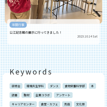
年間行事
公江記念館の展示に行ってきました！
2023.10.14 Sat
Keywords
研修会
環境共生学科
ダンス
食物栄養科学部
本
読書
取材
企業コラボ
アンケート
キャリアセンター
食堂・カフェ
売店
文化祭