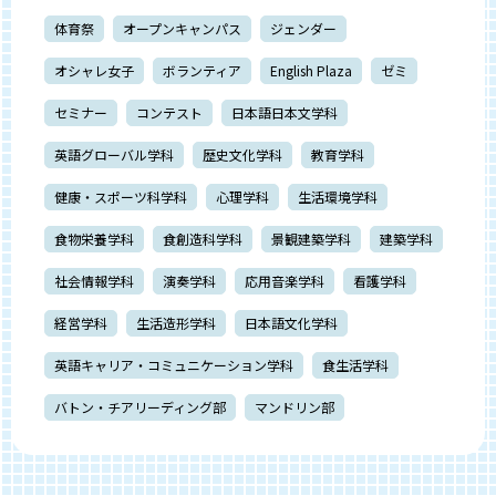
体育祭
オープンキャンパス
ジェンダー
オシャレ女子
ボランティア
English Plaza
ゼミ
セミナー
コンテスト
日本語日本文学科
英語グローバル学科
歴史文化学科
教育学科
健康・スポーツ科学科
心理学科
生活環境学科
食物栄養学科
食創造科学科
景観建築学科
建築学科
社会情報学科
演奏学科
応用音楽学科
看護学科
経営学科
生活造形学科
日本語文化学科
英語キャリア・コミュニケーション学科
食生活学科
バトン・チアリーディング部
マンドリン部