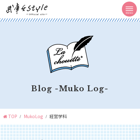
Blog -Muko Log-
TOP
MukoLog
経営学科