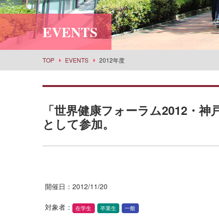
利用案内
社会情報学科
スポーツセンター
所蔵品検索
EVENTS
食物栄養学科
丹嶺学苑研修センター
食創造科学科
男女共同参画推進課
建築学科
事業部
TOP
EVENTS
2012年度
景観建築学科
武庫女エンタープライズ
演奏学科
応用音楽学科
「世界健康フォーラム2012・
薬学科
として参加。
健康生命薬科学科
環境共生学科
看護学科
経営学科
開催日：2012/11/20
目指せる主な進路・取得できる教員免許
対象者：
在学生
卒業生
一般