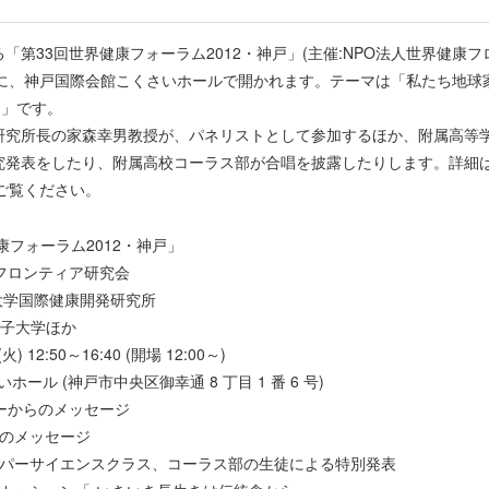
第33回世界健康フォーラム2012・神戸」(主催:NPO法人世界健康フ
火)午後に、神戸国際会館こくさいホールで開かれます。テーマは「私たち地球
-」です。
究所長の家森幸男教授が、パネリストとして参加するほか、附属高等
究発表をしたり、附属高校コーラス部が合唱を披露したりします。詳細
ご覧ください。
康フォーラム2012・神戸」
康フロンティア研究会
大学国際健康開発研究所
女子大学ほか
火) 12:50～16:40 (開場 12:00～)
ール (神戸市中央区御幸通 8 丁目 1 番 6 号)
ターからのメッセージ
ッセージ
エンスクラス、コーラス部の生徒による特別発表