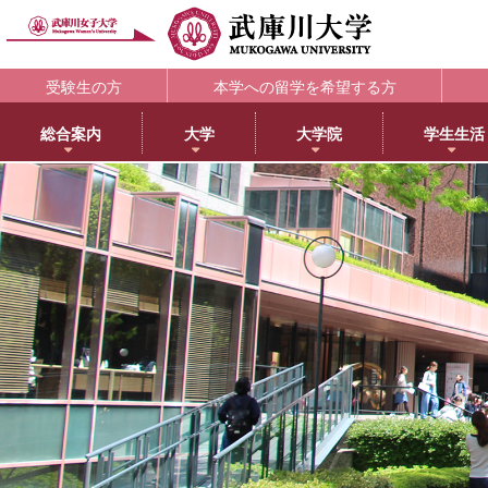
受験生の方
本学への留学を希望する方
総合案内
大学
大学院
学生生活
理念・歴史
大学
大学院・専攻科
学生支援部署
キャリア支援
研究所
アメリカ分校で学ぶ
附属図書館
教育・研究サ
教育理念
日本語日本文学科
大学院NEWS・EVENTS
教務部
キャリアセンター
教育総合研究所
アメリカ分校（English）
利用案内
研究ポータル
学院長メッセージ
歴史文化学科
教育学専攻
学生部
薬学部学生の就職支援
健康科学総合研究所
留学プログラム
蔵書検索
動物実験委員会
学長メッセージ
英語グローバル学科
健康・スポーツ科学専攻
国際センター
内定先輩アドバイザーの声
女性活躍総合研究所
日本文化センター
マイライブラリ
女性研究リーダ
3つのポリシーとアセスメントポリシー
教育学科
食創造科学専攻
学校教育センター
アメリカ分校キャンパスマップ
データベース一覧
武庫川女子大学
学びの特徴
心理学科
薬学専攻
キャリアセンター
CEA認定状について
武庫川女子大学リポジトリ
センター
武庫川女子大学のあゆみ
社会福祉学科
音楽専攻科
総合情報システム部（ICTヘルプデスク）
LibrariE
スポーツセンタ
健康・スポーツ科学科
健康サポートセンター
学習・研究支援
スポーツマネジメント学科
学生相談センター
附属総合ミュージアム
生活環境学科
学生サポート室（障がい学生支援）