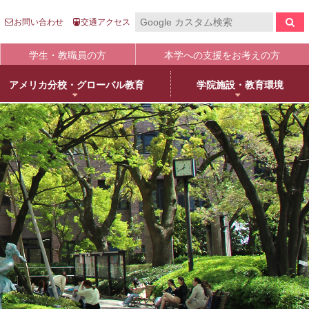
お問い合わせ
交通アクセス
学生・教職員の方
本学への支援をお考えの方
アメリカ分校・グローバル教育
学院施設・教育環境
報の公表
入
国際センター
キャンパスライフ
生涯学習
clo
clo
clo
clo
clo
clo
clo
clo
学について
語英米文学専攻
売店・本/食堂・カフェ
オープンカレッジ
stitutional Research）情報
床教育学専攻
キャンパスカレンダー
大学院／専攻科紹介
学院進学
物栄養学専攻
学友会・委員会
科目等履修について
人武庫川学院
院・専攻科入試ガイド
観建築学専攻
クラブ・同好会
リカレント教育
学院創立80周年
護学専攻
学内ボランティア団体
+
MUKOnoa
武庫女Style
育の修学支援新制度について
教員情報検索
学費等納付金