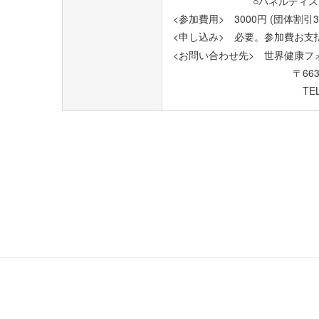
○パネルディスカッション
<参加費用> 3000円 (団体割
<申し込み> 必要。参加費お支
<お問い合わせ先> 世界健康フォー
〒663-8143 兵庫県
TEL.0798-43-0099 FA