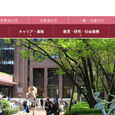
卒業生の方
父母等の方
一般・企業の方
キャリア・資格
教育・研究・社会連携
ポート
学生支援の概要
資格取得
BLOG
キャンパス
施設紹介
社会連携
共通教育
大学情
編
日本語日本文学専攻
褒賞制度
取得可能な資格
教育学科アメリカ分校留学
交通アクセス
中央キャンパス
社会連携推進センター
共通教育部
編入
英
IR（In
臨床心理学専攻
修学支援新制度
エクステンション講座
薬学部アメリカ分校留学日記
キャンパス紹介
浜甲子園キャンパス
発達・臨床心理センター
臨
履修・成績
大
ー育成推進センター
生活環境学専攻
奨学金制度
教員採用試験対策
上甲子園キャンパス・甲子園会館
子育てひろば
食
学校法
シラバス
大学
内部質保証体制
 サイエンス・コモンズ
建築学専攻
学寮
西宮北口キャンパス
ブラウン・ライス・ウィーク
景
履修便覧
武庫川
薬科学専攻
下宿・ワンルームマンション（武庫女エンタープライズ）
武庫女ステーションキャンパス
看
大学評価
成績評価
教育連携
オフィスアワー
北摂キャンパス・丹嶺学苑研修センター
認証評価
高等教
ー
MUKOJO ミライ☆ラボ
アルバイト
アメリカ分校
自己点検・評価
教員情報検索
大学間教育研究連携
教員一覧