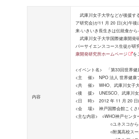
武庫川女子大学などが後援する「
ア研究会)が11 月 20 日(
来-いきいき長生きは伝統食から
武庫川女子大学国際健康開発研
パーサイエンスコース生徒が研
康開発研究所ホームページ
を
<イベント名> 「第33回世界健
<主 催> NPO 法人 世界健
<共 催> WHO、武庫川女子
<後 援> UNESCO、武庫川
内容
<日 時> 2012 年 11 月 20 日(
<会 場> 神戸国際会館こくさいホ
<主な内容> ○WHO神戸セン
○ユネスコからのメ
○附属高校スーパーサイ