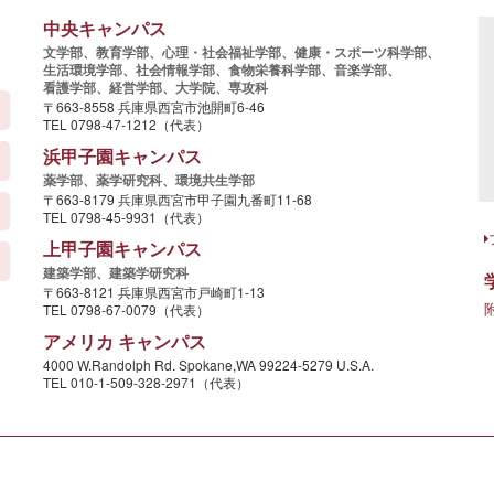
中央キャンパス
文学部、
教育学部、
心理・社会福祉学部、
健康・スポーツ科学部、
生活環境学部、
社会情報学部、
食物栄養科学部、
音楽学部、
看護学部、
経営学部、
大学院、
専攻科
〒663-8558 兵庫県西宮市池開町6-46
TEL 0798-47-1212（代表）
浜甲子園キャンパス
薬学部、
薬学研究科、
環境共生学部
〒663-8179 兵庫県西宮市甲子園九番町11-68
TEL 0798-45-9931（代表）
上甲子園キャンパス
建築学部、
建築学研究科
〒663-8121 兵庫県西宮市戸崎町1-13
TEL 0798-67-0079（代表）
アメリカ キャンパス
4000 W.Randolph Rd. Spokane,WA 99224-5279 U.S.A.
TEL 010-1-509-328-2971（代表）