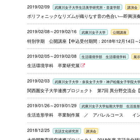
2019/02/09
武庫川女子大学生活美学研究所・音楽学部
講演会
ポリフォニックなリズムが織りなす音の色合い―即興演
2019/02/08～2019/02/16
武庫川女子大学
公開講座
特別学期 公開講座【申込受付期間：2018年12月14日～
2019/02/05～2019/02/08
生活環境学部 生活環境学科
展
生活環境学科 卒業研究展
2019/02/03
武庫川女子大学・奈良女子大学・神戸松蔭女子学院大
関西圏女子大学連携プロジェクト 第7回 異分野交流会【申
2019/01/26～2019/01/29
武庫川女子大学短期大学部 生活造
生活造形学科 卒業制作展 ／ アパレルコース イ
2018/12/25
言語文化研究所
講演会
大学間教育研究連携プロジェクト 2018年度 言語文化研