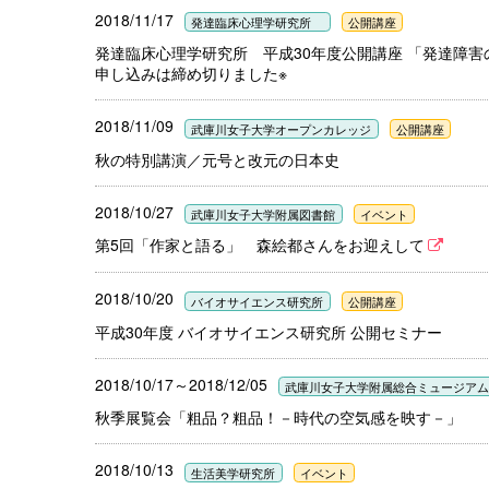
2018/11/17
発達臨床心理学研究所
公開講座
発達臨床心理学研究所 平成30年度公開講座 「発達障害
申し込みは締め切りました※
2018/11/09
武庫川女子大学オープンカレッジ
公開講座
秋の特別講演／元号と改元の日本史
2018/10/27
武庫川女子大学附属図書館
イベント
第5回「作家と語る」 森絵都さんをお迎えして
2018/10/20
バイオサイエンス研究所
公開講座
平成30年度 バイオサイエンス研究所 公開セミナー
2018/10/17～2018/12/05
武庫川女子大学附属総合ミュージア
秋季展覧会「粗品？粗品！－時代の空気感を映す－」
2018/10/13
生活美学研究所
イベント