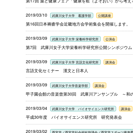
第17回 薬と健康フェア「健康を粧（よそおい）から考
2019/03/10
武庫川女子大学 看護学部
公開講座
第16回日本褥瘡学会近畿地方会学術集会を開催します。
2019/03/09
武庫川女子大学 栄養科学研究所
公演会
第7回 武庫川女子大学栄養科学研究所公開シンポジウム
2019/03/09
武庫川女子大学 言語文化研究所
講演会
言語文化セミナー 漢文と日本人
2019/03/09
武庫川女子大学音楽学部
講演会
甲子園会館の音楽曾第30回 武庫川アンサンブル ～和
2019/03/04
武庫川女子大学 バイオサイエンス研究所
講演会
平成30年度 バイオサイエンス研究所 研究発表会
2019/03/02
西宮市／西宮市社会福祉協議会／西宮市スポーツ推進