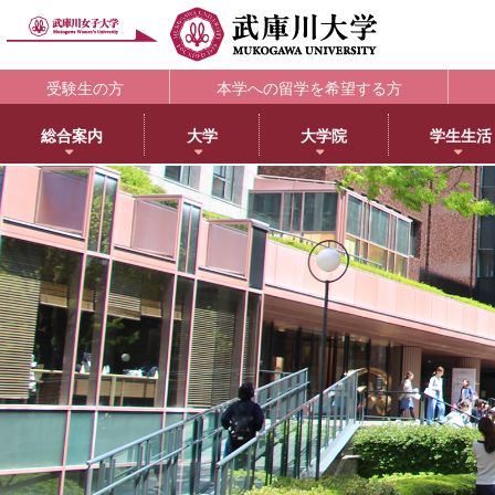
受験生の方
本学への留学を希望する方
総合案内
大学
大学院
学生生活
理念・歴史
大学
大学院・専攻科
学生支援部署
キャリア支援
研究所
アメリカ分校で学ぶ
附属図書館
教育・研究サ
教育理念
日本語日本文学科
大学院NEWS・EVENTS
教務部
キャリアセンター
教育総合研究所
アメリカ分校（English）
利用案内
研究ポータル
学院長メッセージ
歴史文化学科
教育学専攻
学生部
薬学部学生の就職支援
健康科学総合研究所
留学プログラム
蔵書検索
動物実験委員会
学長メッセージ
英語グローバル学科
健康・スポーツ科学専攻
国際センター
内定先輩アドバイザーの声
女性活躍総合研究所
日本文化センター
マイライブラリ
女性研究リーダ
3つのポリシーとアセスメントポリシー
教育学科
食創造科学専攻
学校教育センター
アメリカ分校キャンパスマップ
データベース一覧
武庫川女子大学
学びの特徴
心理学科
薬学専攻
キャリアセンター
CEA認定状について
武庫川女子大学リポジトリ
センター
武庫川女子大学のあゆみ
社会福祉学科
音楽専攻科
総合情報システム部（ICTヘルプデスク）
LibrariE
スポーツセンタ
健康・スポーツ科学科
健康サポートセンター
学習・研究支援
スポーツマネジメント学科
学生相談センター
附属総合ミュージアム
生活環境学科
学生サポート室（障がい学生支援）