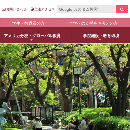
お問い合わせ
交通アクセス
学生・教職員の方
本学への支援をお考えの方
アメリカ分校・グローバル教育
学院施設・教育環境
報の公表
入
国際センター
キャンパスライフ
生涯学習
clo
clo
clo
clo
clo
clo
clo
clo
学について
語英米文学専攻
売店・本/食堂・カフェ
オープンカレッジ
stitutional Research）情報
床教育学専攻
キャンパスカレンダー
大学院／専攻科紹介
学院進学
物栄養学専攻
学友会・委員会
科目等履修について
人武庫川学院
院・専攻科入試ガイド
観建築学専攻
クラブ・同好会
リカレント教育
学院創立80周年
護学専攻
学内ボランティア団体
+
MUKOnoa
武庫女Style
育の修学支援新制度について
教員情報検索
学費等納付金