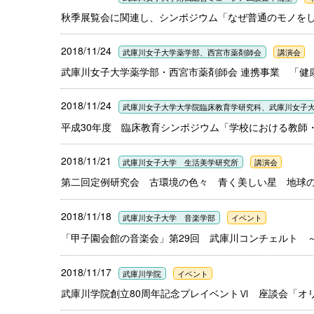
秋季展覧会に関連し、シンポジウム「なぜ普通のモノを
2018/11/24
武庫川女子大学薬学部、西宮市薬剤師会
講演会
武庫川女子大学薬学部・西宮市薬剤師会 連携事業 「健
2018/11/24
武庫川女子大学大学院臨床教育学研究科、武庫川女子
平成30年度 臨床教育シンポジウム「学校における教師
2018/11/21
武庫川女子大学 生活美学研究所
講演会
第二回定例研究会 古環境の色々 青く美しい星 地球
2018/11/18
武庫川女子大学 音楽学部
イベント
「甲子園会館の音楽会」第29回 武庫川コンチェルト 
2018/11/17
武庫川学院
イベント
武庫川学院創立80周年記念プレイベントⅥ 座談会「オ