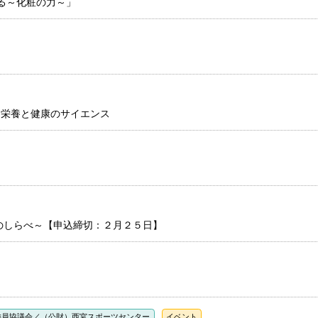
える～化粧の力～」
 栄養と健康のサイエンス
のしらべ～【申込締切：２月２５日】
委員協議会／（公財）西宮スポーツセンター
イベント