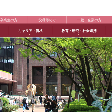
卒業生の方
父母等の方
一般・企業の方
キャリア・資格
教育・研究・社会連携
ポート
学生支援の概要
資格取得
BLOG
キャンパス
施設紹介
社会連携
共通教育
大学情
編
日本語日本文学専攻
褒賞制度
取得可能な資格
教育学科アメリカ分校留学
交通アクセス
中央キャンパス
社会連携推進センター
共通教育部
編入
英
IR（In
臨床心理学専攻
修学支援新制度
エクステンション講座
薬学部アメリカ分校留学日記
キャンパス紹介
浜甲子園キャンパス
発達・臨床心理センター
臨
履修・成績
大
ー育成推進センター
生活環境学専攻
奨学金制度
教員採用試験対策
上甲子園キャンパス・甲子園会館
子育てひろば
食
学校法
シラバス
大学
内部質保証体制
 サイエンス・コモンズ
建築学専攻
学寮
西宮北口キャンパス
ブラウン・ライス・ウィーク
景
履修便覧
武庫川
薬科学専攻
下宿・ワンルームマンション（武庫女エンタープライズ）
武庫女ステーションキャンパス
看
大学評価
成績評価
教育連携
オフィスアワー
北摂キャンパス・丹嶺学苑研修センター
認証評価
高等教
ー
MUKOJO ミライ☆ラボ
アルバイト
アメリカ分校
自己点検・評価
教員情報検索
大学間教育研究連携
教員一覧