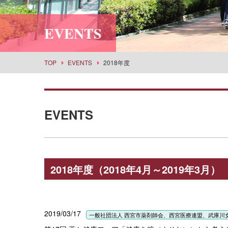
利用案内
社会情報学科
スポーツセンター
所蔵品検索
EVENTS
食物栄養学科
丹嶺学苑研修センター
食創造科学科
男女共同参画推進課
建築学科
事業部
TOP
EVENTS
2018年度
景観建築学科
武庫女エンタープライズ
演奏学科
応用音楽学科
EVENTS
薬学科
健康生命薬科学科
環境共生学科
2018年度（2018年4月～2019年3月）
看護学科
経営学科
目指せる主な進路・取得できる教員免許
2019/03/17
一般社団法人 西宮市薬剤師会、西宮医療連盟、武庫川