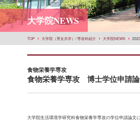
利用案内
社会情報学科
スポーツセンター
所蔵品検索
大学院NEWS
食物栄養学科
丹嶺学苑研修センター
食創造科学科
男女共同参画推進課
建築学科
事業部
TOP
大学院（男女共学）/ 専攻科紹介
大学院NEWS
20
景観建築学科
武庫女エンタープライズ
演奏学科
応用音楽学科
食物栄養学専攻
薬学科
食物栄養学専攻 博士学位申請
健康生命薬科学科
環境共生学科
看護学科
経営学科
大学院生活環境学研究科食物栄養学専攻の学位申請論文
目指せる主な進路・取得できる教員免許