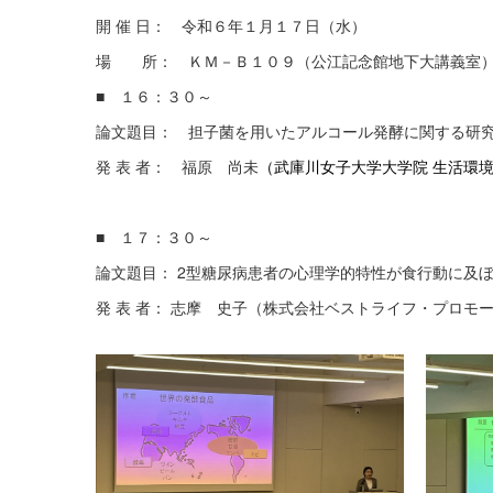
開 催 日： 令和６年１月１７日（水）
場 所： ＫＭ－Ｂ１０９（公江記念館地下大講義室
■ １６：３０～
論文題目： 担子菌を用いたアルコール発酵に関する研
発 表 者： 福原 尚未
（武庫川女子大学大学院 生活環
■ １７：３０～
論文題目： 2型糖尿病患者の心理学的特性が食行動に及
発 表 者： 志摩 史子（株式会社ベストライフ・プロモ