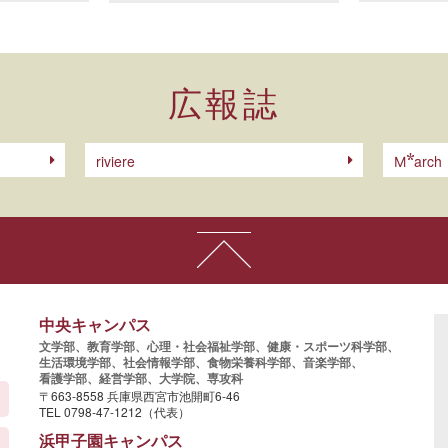
広報誌
riviere
arch
M
中央キャンパス
文学部、
教育学部、
心理・社会福祉学部、
健康・スポーツ科学部、
生活環境学部、
社会情報学部、
食物栄養科学部、
音楽学部、
看護学部、
経営学部、
大学院、
専攻科
〒663-8558 兵庫県西宮市池開町6-46
TEL 0798-47-1212（代表）
浜甲子園キャンパス