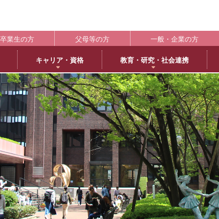
卒業生の方
父母等の方
一般・企業の方
キャリア・資格
教育・研究・社会連携
ポート
学生支援の概要
資格取得
BLOG
キャンパス
施設紹介
社会連携
共通教育
大学情
編
日本語日本文学専攻
褒賞制度
取得可能な資格
教育学科アメリカ分校留学
交通アクセス
中央キャンパス
社会連携推進センター
共通教育部
編入
英
IR（In
臨床心理学専攻
修学支援新制度
エクステンション講座
薬学部アメリカ分校留学日記
キャンパス紹介
浜甲子園キャンパス
発達・臨床心理センター
臨
履修・成績
大
ー育成推進センター
生活環境学専攻
奨学金制度
教員採用試験対策
上甲子園キャンパス・甲子園会館
子育てひろば
食
学校法
シラバス
大学
内部質保証体制
 サイエンス・コモンズ
建築学専攻
学寮
西宮北口キャンパス
ブラウン・ライス・ウィーク
景
履修便覧
武庫川
薬科学専攻
下宿・ワンルームマンション（武庫女エンタープライズ）
武庫女ステーションキャンパス
看
大学評価
成績評価
教育連携
オフィスアワー
北摂キャンパス・丹嶺学苑研修センター
認証評価
高等教
ー
MUKOJO ミライ☆ラボ
アルバイト
アメリカ分校
自己点検・評価
教員情報検索
大学間教育研究連携
教員一覧