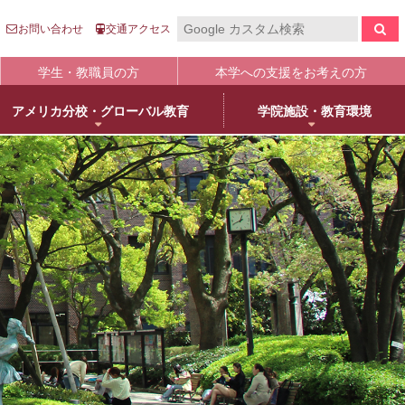
お問い合わせ
交通アクセス
学生・教職員の方
本学への支援をお考えの方
アメリカ分校・グローバル教育
学院施設・教育環境
報の公表
入
国際センター
キャンパスライフ
生涯学習
clo
clo
clo
clo
clo
clo
clo
clo
学について
語英米文学専攻
売店・本/食堂・カフェ
オープンカレッジ
stitutional Research）情報
床教育学専攻
キャンパスカレンダー
大学院／専攻科紹介
学院進学
物栄養学専攻
学友会・委員会
科目等履修について
人武庫川学院
院・専攻科入試ガイド
観建築学専攻
クラブ・同好会
リカレント教育
学院創立80周年
護学専攻
学内ボランティア団体
+
MUKOnoa
武庫女Style
育の修学支援新制度について
教員情報検索
学費等納付金