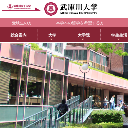
受験生の方
本学への留学を希望する方
総合案内
大学
大学院
学生生活
理念・歴史
大学
大学院・専攻科
学生支援部署
キャリア支援
研究所
アメリカ分校で学ぶ
附属図書館
教育・研究サ
教育理念
日本語日本文学科
大学院NEWS・EVENTS
教務部
キャリアセンター
教育総合研究所
アメリカ分校（English）
利用案内
研究ポータル
学院長メッセージ
歴史文化学科
教育学専攻
学生部
薬学部学生の就職支援
健康科学総合研究所
留学プログラム
蔵書検索
動物実験委員会
学長メッセージ
英語グローバル学科
健康・スポーツ科学専攻
国際センター
内定先輩アドバイザーの声
女性活躍総合研究所
日本文化センター
マイライブラリ
女性研究リーダ
3つのポリシーとアセスメントポリシー
教育学科
食創造科学専攻
学校教育センター
アメリカ分校キャンパスマップ
データベース一覧
武庫川女子大学
学びの特徴
心理学科
薬学専攻
キャリアセンター
CEA認定状について
武庫川女子大学リポジトリ
センター
武庫川女子大学のあゆみ
社会福祉学科
音楽専攻科
総合情報システム部（ICTヘルプデスク）
LibrariE
スポーツセンタ
健康・スポーツ科学科
健康サポートセンター
学習・研究支援
スポーツマネジメント学科
学生相談センター
附属総合ミュージアム
生活環境学科
学生サポート室（障がい学生支援）