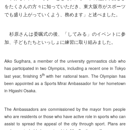
をたくさんの方々に知っていただき、東大阪市がスポーツ
でも盛り上がっていくよう、務めます」と述べました。
杉原さんは委嘱式の後、「してみる」のイベントに参
加、子どもたちといっしょに練習に取り組みました。
Aiko Sugihara, a member of the university gymnastics club who
has participated in two Olympics, including a recent one in Tokyo
th
last year, finishing 5
with her national team. The Olympian has
been appointed as a Sports Mirai Ambassador for her hometown
in Higashi Osaka.
The Ambassadors are commissioned by the mayor from people
who are residents or those who have active role in sports who can
assist to spread the appeal of the city through sport. Plans are