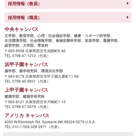
採用情報（教員）
採用情報（職員）
中央キャンパス
文学部、
教育学部、
心理・社会福祉学部、
健康・スポーツ科学部、
生活環境学部、
社会情報学部、
食物栄養科学部、
音楽学部、
看護学部、
経営学部、
大学院、
専攻科
〒663-8558 兵庫県西宮市池開町6-46
TEL 0798-47-1212（代表）
浜甲子園キャンパス
薬学部、
薬学研究科、
環境共生学部
〒663-8179 兵庫県西宮市甲子園九番町11-68
TEL 0798-45-9931（代表）
上甲子園キャンパス
建築学部、
建築学研究科
〒663-8121 兵庫県西宮市戸崎町1-13
TEL 0798-67-0079（代表）
アメリカ キャンパス
4000 W.Randolph Rd. Spokane,WA 99224-5279 U.S.A.
TEL 010-1-509-328-2971（代表）