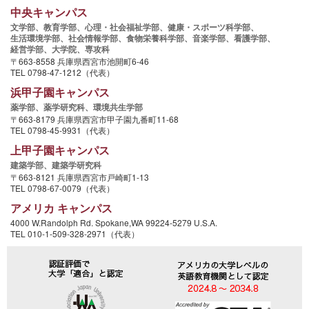
中央キャンパス
文学部、
教育学部、
心理・社会福祉学部、
健康・スポーツ科学部、
生活環境学部、
社会情報学部、
食物栄養科学部、
音楽学部、
看護学部、
経営学部、
大学院、
専攻科
〒663-8558 兵庫県西宮市池開町6-46
TEL 0798-47-1212（代表）
浜甲子園キャンパス
薬学部、
薬学研究科、
環境共生学部
〒663-8179 兵庫県西宮市甲子園九番町11-68
TEL 0798-45-9931（代表）
上甲子園キャンパス
建築学部、
建築学研究科
〒663-8121 兵庫県西宮市戸崎町1-13
TEL 0798-67-0079（代表）
アメリカ キャンパス
4000 W.Randolph Rd. Spokane,WA 99224-5279 U.S.A.
TEL 010-1-509-328-2971（代表）