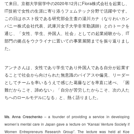
て来日。京都大学留学中の2020年12月にFlora株式会社を起業し、
IT技術で女性の生涯に寄り添うフェムテック分野で活躍中です。
この日はホスト役である研究部会主査の湯川カナ（なりわいカン
パニー株式会社代表、武庫川女子大学非常勤講師）とのトークを
通じ、「女性、学生、外国人、社会」としての起業経験から、IT
部門の拠点をウクライナに置いての事業展開までを振り返りまし
た。
アンナさんは、女性であり学生であり外国人である自分が起業す
ることで社会から向けられた無意識のバイアスや偏見、リーダー
としてチームを率いるうえで感じた葛藤などを率直に述べ、「困
難だからこそ、諦めない」「自分が苦労したからこそ、次の人た
ちへのロールモデルになる」と、熱く語りました。
Ms. Anna Creschenko
– a founder of providing a service in developing
women’s mental care in Japan gave a lecture on “Kansai Venture Society if
Women Entrepreneurs Research Group”. The lecture was held at Koe