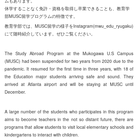
ムもあります。
休学することなく免許・資格を取得し卒業できることも、教育学
部MUSC留学プログラムの特徴です。
教育学部では、MUSC留学の様子をInstagram(mwu_edu_ryugaku)
にて随時紹介しています。ぜひご覧ください。
The Study Abroad Program at the Mukogawa U.S Campus
(MUSC) had been suspended for two years from 2020 due to the
pandemic. It resumed for the first time in three years, with 18 of
the Education major students arriving safe and sound. They
arrived at Atlanta airport and will be staying at MUSC until
December.
A large number of the students who participates in this program
aims to become teachers in the not so distant future, there are
programs that allow students to visit local elementary schools and
kindergartens to interact with children.