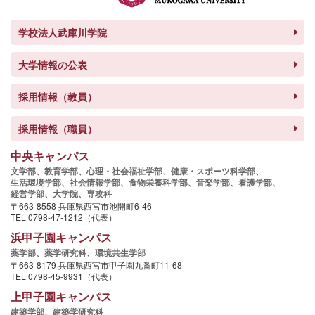
学校法人武庫川学院
大学情報の公表
採用情報（教員）
採用情報（職員）
中央キャンパス
文学部、
教育学部、
心理・社会福祉学部、
健康・スポーツ科学部、
生活環境学部、
社会情報学部、
食物栄養科学部、
音楽学部、
看護学部、
経営学部、
大学院、
専攻科
〒663-8558 兵庫県西宮市池開町6-46
TEL 0798-47-1212（代表）
浜甲子園キャンパス
薬学部、
薬学研究科、
環境共生学部
〒663-8179 兵庫県西宮市甲子園九番町11-68
TEL 0798-45-9931（代表）
上甲子園キャンパス
建築学部、
建築学研究科