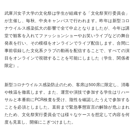
武庫川女子大学の文化祭は学生が組織する「文化祭実行委員会」
が主催し、毎秋、中央キャンパスで行われます。昨年は新型コロ
ナウイルス感染拡大の影響で全て中止となりましたが、今年は講
堂で観客を入れてファッションショーやお笑いライブなどの舞台
発表を行い、その模様をオンラインでライブ配信します。合間に
事前収録した文化系クラブの動画を配信することで、すべての演
目をオンラインで視聴することを可能にしました（学生、関係者
限定）。
新型コロナウイルス感染防止のため、客席は500席に限定し、消毒
や検温を徹底します。また、運営や演技で参加する学生はリハー
サルと本番前にPCR検査を受け、陰性を確認したうえで参加する
ことを必須としました。直前まで緊急事態宣言の解除が危ぶまれ
たため、文化祭実行委員会では様々なケースを想定して内容を何
度も見直し、開催にこぎつけました。