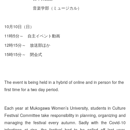
音楽学部（ミュージカル）
10月10日（日）
11時5分～ 自主イベント動画
12時15分～ 放送部ほか
15時15分～ 閉会式
The event is being held in a hybrid of online and in person for the
first time for a two day period.
Each year at Mukogawa Women’s University, students in Culture
Festival Committee take responsibility in planning, organizing and
managing the festival every autumn. Sadly with the Covid-10
infections at rise, the festival had to be called off last year.