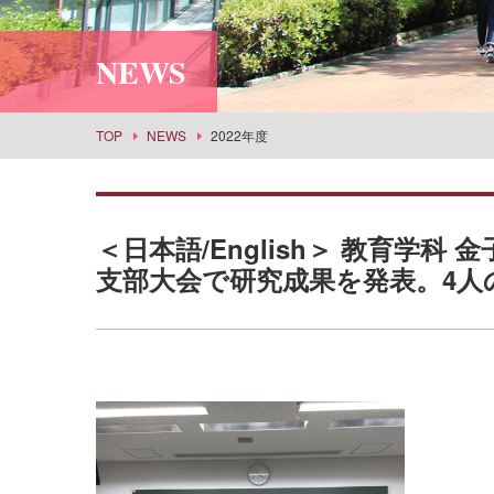
利用案内
社会情報学科
スポーツセンター
所蔵品検索
NEWS
食物栄養学科
丹嶺学苑研修センター
食創造科学科
男女共同参画推進課
建築学科
事業部
TOP
NEWS
2022年度
景観建築学科
武庫女エンタープライズ
演奏学科
応用音楽学科
＜日本語/English＞ 教育学科
薬学科
支部大会で研究成果を発表。4人
健康生命薬科学科
環境共生学科
看護学科
経営学科
目指せる主な進路・取得できる教員免許