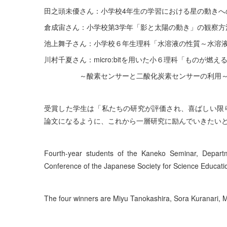
田之頭未優さん：小学校4年生の学習における星の動きへ
倉成宙さん：小学校第3学年「影と太陽の動き」の観察方
池上舞子さん：小学校６年生理科「水溶液の性質～水溶
川村千夏さん：micro:bitを用いた小６理科「ものが燃
～酸素センサーと二酸化炭素センサーの利用
受賞した学生は「私たちの研究が評価され、喜ばしい限
論文になるように、これから一層研究に励んでいきたい
Fourth-year students of the Kaneko Seminar, Departm
Conference of the Japanese Society for Science Educatio
The four winners are Miyu Tanokashira, Sora Kuranari, 