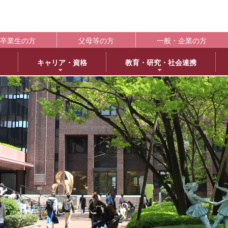
卒業生の方
父母等の方
一般・企業の方
キャリア・資格
教育・研究・社会連携
ポート
学生支援の概要
資格取得
BLOG
キャンパス
施設紹介
社会連携
共通教育
大学情
編
日本語日本文学専攻
褒賞制度
取得可能な資格
教育学科アメリカ分校留学
交通アクセス
中央キャンパス
社会連携推進センター
共通教育部
編入
英
IR（In
臨床心理学専攻
修学支援新制度
エクステンション講座
薬学部アメリカ分校留学日記
キャンパス紹介
浜甲子園キャンパス
発達・臨床心理センター
臨
履修・成績
大
ー育成推進センター
生活環境学専攻
奨学金制度
教員採用試験対策
上甲子園キャンパス・甲子園会館
子育てひろば
食
学校法
シラバス
大学
内部質保証体制
 サイエンス・コモンズ
建築学専攻
学寮
西宮北口キャンパス
ブラウン・ライス・ウィーク
景
履修便覧
武庫川
薬科学専攻
下宿・ワンルームマンション（武庫女エンタープライズ）
武庫女ステーションキャンパス
看
大学評価
成績評価
教育連携
オフィスアワー
北摂キャンパス・丹嶺学苑研修センター
認証評価
高等教
ー
MUKOJO ミライ☆ラボ
アルバイト
アメリカ分校
自己点検・評価
教員情報検索
大学間教育研究連携
教員一覧