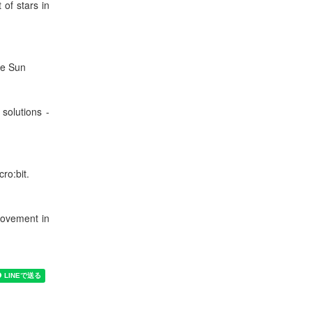
of stars in
he Sun
solutions -
ro:bit.
rovement in