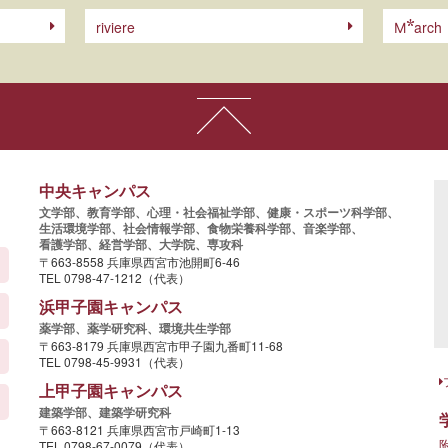
riviere
arch
M
中央キャンパス
文学部、
教育学部、
心理・社会福祉学部、
健康・スポーツ科学部、
生活環境学部、
社会情報学部、
食物栄養科学部、
音楽学部、
看護学部、
経営学部、
大学院、
専攻科
〒663-8558 兵庫県西宮市池開町6-46
TEL 0798-47-1212（代表）
浜甲子園キャンパス
薬学部、
薬学研究科、
環境共生学部
〒663-8179 兵庫県西宮市甲子園九番町11-68
TEL 0798-45-9931（代表）
上甲子園キャンパス
建築学部、
建築学研究科
〒663-8121 兵庫県西宮市戸崎町1-13
TEL 0798-67-0079（代表）