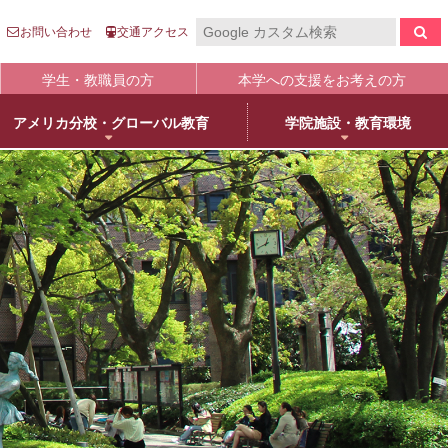
お問い合わせ
交通アクセス
学生・教職員の方
本学への支援をお考えの方
アメリカ分校・グローバル教育
学院施設・教育環境
報の公表
入
国際センター
キャンパスライフ
生涯学習
clo
clo
clo
clo
clo
clo
clo
clo
学について
語英米文学専攻
売店・本/食堂・カフェ
オープンカレッジ
stitutional Research）情報
床教育学専攻
キャンパスカレンダー
大学院／専攻科紹介
学院進学
物栄養学専攻
学友会・委員会
科目等履修について
人武庫川学院
院・専攻科入試ガイド
観建築学専攻
クラブ・同好会
リカレント教育
学院創立80周年
護学専攻
学内ボランティア団体
+
MUKOnoa
武庫女Style
育の修学支援新制度について
教員情報検索
学費等納付金