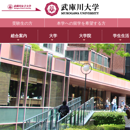
受験生の方
本学への留学を希望する方
総合案内
大学
大学院
学生生活
理念・歴史
大学
大学院・専攻科
学生支援部署
キャリア支援
研究所
アメリカ分校で学ぶ
附属図書館
教育・研究サ
教育理念
日本語日本文学科
大学院NEWS・EVENTS
教務部
キャリアセンター
教育総合研究所
アメリカ分校（English）
利用案内
研究ポータル
学院長メッセージ
歴史文化学科
教育学専攻
学生部
薬学部学生の就職支援
健康科学総合研究所
留学プログラム
蔵書検索
動物実験委員会
学長メッセージ
英語グローバル学科
健康・スポーツ科学専攻
国際センター
内定先輩アドバイザーの声
女性活躍総合研究所
日本文化センター
マイライブラリ
女性研究リーダ
3つのポリシーとアセスメントポリシー
教育学科
食創造科学専攻
学校教育センター
アメリカ分校キャンパスマップ
データベース一覧
武庫川女子大学
学びの特徴
心理学科
薬学専攻
キャリアセンター
CEA認定状について
武庫川女子大学リポジトリ
センター
武庫川女子大学のあゆみ
社会福祉学科
音楽専攻科
総合情報システム部（ICTヘルプデスク）
LibrariE
スポーツセンタ
健康・スポーツ科学科
健康サポートセンター
学習・研究支援
スポーツマネジメント学科
学生相談センター
附属総合ミュージアム
生活環境学科
学生サポート室（障がい学生支援）