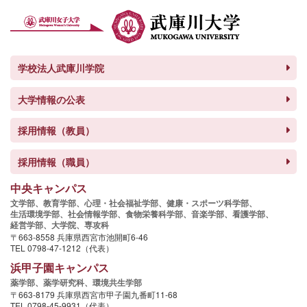
学校法人武庫川学院
大学情報の公表
採用情報（教員）
採用情報（職員）
中央キャンパス
文学部、
教育学部、
心理・社会福祉学部、
健康・スポーツ科学部、
生活環境学部、
社会情報学部、
食物栄養科学部、
音楽学部、
看護学部、
経営学部、
大学院、
専攻科
〒663-8558 兵庫県西宮市池開町6-46
TEL 0798-47-1212（代表）
浜甲子園キャンパス
薬学部、
薬学研究科、
環境共生学部
〒663-8179 兵庫県西宮市甲子園九番町11-68
TEL 0798-45-9931（代表）