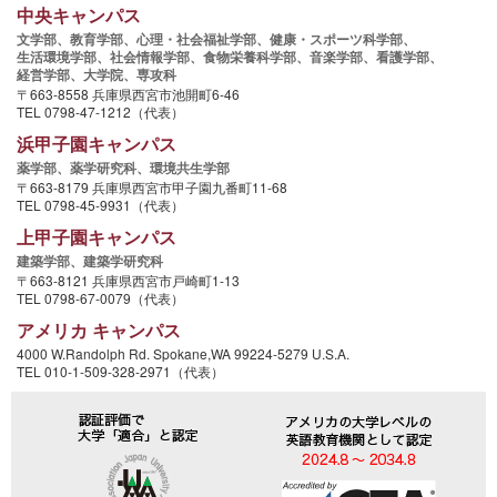
中央キャンパス
文学部、
教育学部、
心理・社会福祉学部、
健康・スポーツ科学部、
生活環境学部、
社会情報学部、
食物栄養科学部、
音楽学部、
看護学部、
経営学部、
大学院、
専攻科
〒663-8558 兵庫県西宮市池開町6-46
TEL 0798-47-1212（代表）
浜甲子園キャンパス
薬学部、
薬学研究科、
環境共生学部
〒663-8179 兵庫県西宮市甲子園九番町11-68
TEL 0798-45-9931（代表）
上甲子園キャンパス
建築学部、
建築学研究科
〒663-8121 兵庫県西宮市戸崎町1-13
TEL 0798-67-0079（代表）
アメリカ キャンパス
4000 W.Randolph Rd. Spokane,WA 99224-5279 U.S.A.
TEL 010-1-509-328-2971（代表）