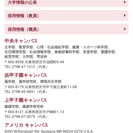
大学情報の公表
採用情報（教員）
採用情報（職員）
中央キャンパス
文学部、
教育学部、
心理・社会福祉学部、
健康・スポーツ科学部、
生活環境学部、
社会情報学部、
食物栄養科学部、
音楽学部、
看護学部、
経営学部、
大学院、
専攻科
〒663-8558 兵庫県西宮市池開町6-46
TEL 0798-47-1212（代表）
浜甲子園キャンパス
薬学部、
薬学研究科、
環境共生学部
〒663-8179 兵庫県西宮市甲子園九番町11-68
TEL 0798-45-9931（代表）
上甲子園キャンパス
建築学部、
建築学研究科
〒663-8121 兵庫県西宮市戸崎町1-13
TEL 0798-67-0079（代表）
アメリカ キャンパス
4000 W.Randolph Rd. Spokane,WA 99224-5279 U.S.A.