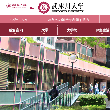
受験生の方
本学への留学を希望する方
総合案内
大学
大学院
学生生活
理念・歴史
大学
大学院・専攻科
学生支援部署
キャリア支援
研究所
アメリカ分校で学ぶ
附属図書館
教育・研究サ
教育理念
日本語日本文学科
大学院NEWS・EVENTS
教務部
キャリアセンター
教育総合研究所
アメリカ分校（English）
利用案内
研究ポータル
学院長メッセージ
歴史文化学科
教育学専攻
学生部
薬学部学生の就職支援
健康科学総合研究所
留学プログラム
蔵書検索
動物実験委員会
学長メッセージ
英語グローバル学科
健康・スポーツ科学専攻
国際センター
内定先輩アドバイザーの声
女性活躍総合研究所
日本文化センター
マイライブラリ
女性研究リーダ
3つのポリシーとアセスメントポリシー
教育学科
食創造科学専攻
学校教育センター
アメリカ分校キャンパスマップ
データベース一覧
武庫川女子大学
学びの特徴
心理学科
薬学専攻
キャリアセンター
CEA認定状について
武庫川女子大学リポジトリ
センター
武庫川女子大学のあゆみ
社会福祉学科
音楽専攻科
総合情報システム部（ICTヘルプデスク）
LibrariE
スポーツセンタ
健康・スポーツ科学科
健康サポートセンター
学習・研究支援
スポーツマネジメント学科
学生相談センター
附属総合ミュージアム
生活環境学科
学生サポート室（障がい学生支援）