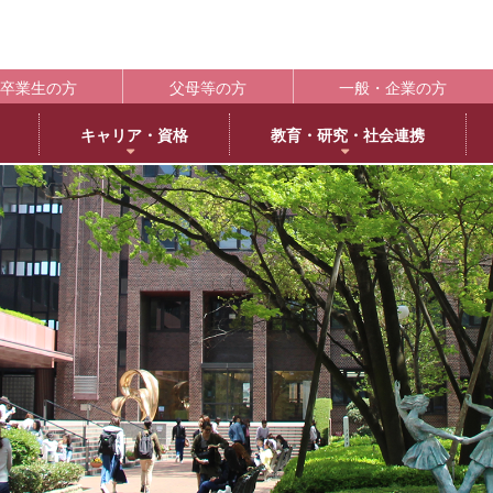
卒業生の方
父母等の方
一般・企業の方
キャリア・資格
教育・研究・社会連携
ポート
学生支援の概要
資格取得
BLOG
キャンパス
施設紹介
社会連携
共通教育
大学情
編
日本語日本文学専攻
褒賞制度
取得可能な資格
教育学科アメリカ分校留学
交通アクセス
中央キャンパス
社会連携推進センター
共通教育部
編入
英
IR（In
臨床心理学専攻
修学支援新制度
エクステンション講座
薬学部アメリカ分校留学日記
キャンパス紹介
浜甲子園キャンパス
発達・臨床心理センター
臨
履修・成績
大
ー育成推進センター
生活環境学専攻
奨学金制度
教員採用試験対策
上甲子園キャンパス・甲子園会館
子育てひろば
食
学校法
シラバス
大学
内部質保証体制
 サイエンス・コモンズ
建築学専攻
学寮
西宮北口キャンパス
ブラウン・ライス・ウィーク
景
履修便覧
武庫川
薬科学専攻
下宿・ワンルームマンション（武庫女エンタープライズ）
武庫女ステーションキャンパス
看
大学評価
成績評価
教育連携
オフィスアワー
北摂キャンパス・丹嶺学苑研修センター
認証評価
高等教
ー
MUKOJO ミライ☆ラボ
アルバイト
アメリカ分校
自己点検・評価
教員情報検索
大学間教育研究連携
教員一覧