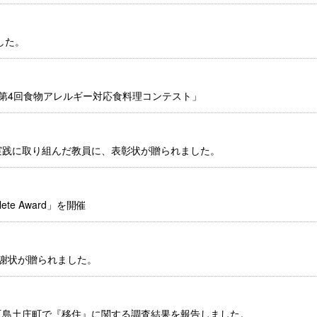
した。
第4回食物アレルギー対応食料理コンテスト」
実践に取り組んだ教員に、表彰状が贈られました。
hlete Award」を開催
謝状が贈られました。
豆島土庄町で『移住』に関する調査結果を報告しました。