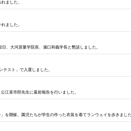
われました。
かれました。
22日、大河原量学院長、瀬口和義学長と懇談しました。
ンテスト」で入選しました。
・公江喜市郎先生に墓前報告を行いました。
ー」を開催。園児たちが学生の作った衣装を着てランウェイを歩きまし