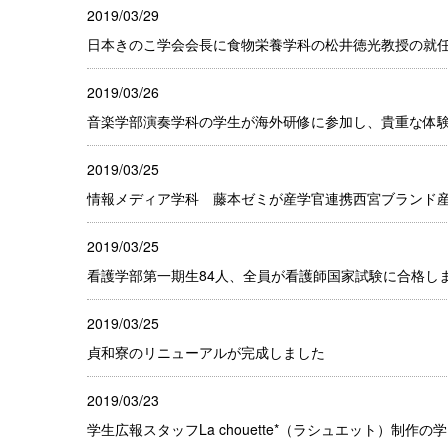
2019/03/29
日本きのこ学会会長に食物栄養学科の松井徳光教授の就
2019/03/26
音楽学部演奏学科の学生が海外研修に参加し、貴重な体
2019/03/25
情報メディア学科 藤本ゼミが産学官連携西宮ブランド産品創
2019/03/25
看護学部第一期生84人、全員が看護師国家試験に合格し
2019/03/25
貞和寮のリニューアルが完成しました
2019/03/23
学生広報スタッフLa chouette*（ラシュエット）制作の学内