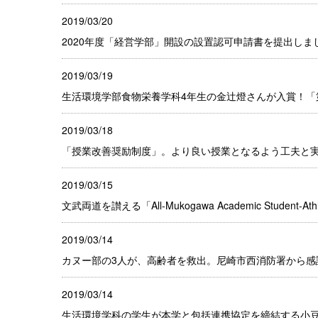
2019/03/20
2020年度「経営学部」開設の設置認可申請書を提出しま
2019/03/19
生活環境学部食物栄養学科4年生の金辻燈さんが入賞！「
2019/03/18
「授業改善奨励制度」。より良い授業となるよう工夫と
2019/03/15
文武両道を讃える「All-Mukogawa Academic Student-At
2019/03/14
カヌー部の3人が、高齢者を救出。尼崎市西消防署から感
2019/03/14
生活環境学科の学生が本学と包括連携協定を締結する小