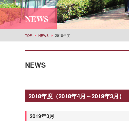
利用案内
社会情報学科
スポーツセンター
所蔵品検索
NEWS
食物栄養学科
丹嶺学苑研修センター
食創造科学科
男女共同参画推進課
建築学科
事業部
TOP
NEWS
2018年度
景観建築学科
武庫女エンタープライズ
演奏学科
応用音楽学科
NEWS
薬学科
健康生命薬科学科
環境共生学科
2018年度（2018年4月～2019年3月）
看護学科
経営学科
目指せる主な進路・取得できる教員免許
2019年3月