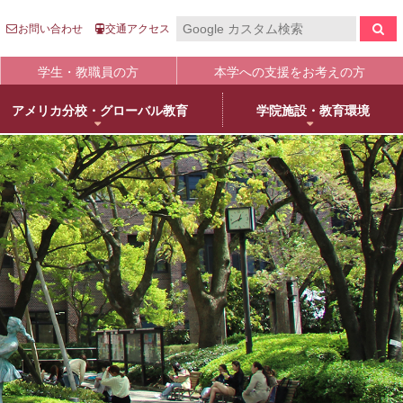
お問い合わせ
交通アクセス
学生・教職員の方
本学への支援をお考えの方
アメリカ分校・グローバル教育
学院施設・教育環境
報の公表
入
国際センター
キャンパスライフ
生涯学習
clo
clo
clo
clo
clo
clo
clo
clo
学について
語英米文学専攻
売店・本/食堂・カフェ
オープンカレッジ
stitutional Research）情報
床教育学専攻
キャンパスカレンダー
大学院／専攻科紹介
学院進学
物栄養学専攻
学友会・委員会
科目等履修について
人武庫川学院
院・専攻科入試ガイド
観建築学専攻
クラブ・同好会
リカレント教育
学院創立80周年
護学専攻
学内ボランティア団体
+
MUKOnoa
武庫女Style
育の修学支援新制度について
教員情報検索
学費等納付金