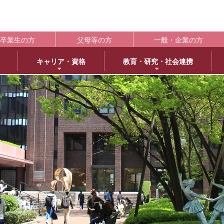
卒業生の方
父母等の方
一般・企業の方
キャリア・資格
教育・研究・社会連携
ポート
学生支援の概要
資格取得
BLOG
キャンパス
施設紹介
社会連携
共通教育
大学情
編
日本語日本文学専攻
褒賞制度
取得可能な資格
教育学科アメリカ分校留学
交通アクセス
中央キャンパス
社会連携推進センター
共通教育部
編入
英
IR（In
臨床心理学専攻
修学支援新制度
エクステンション講座
薬学部アメリカ分校留学日記
キャンパス紹介
浜甲子園キャンパス
発達・臨床心理センター
臨
履修・成績
大
ー育成推進センター
生活環境学専攻
奨学金制度
教員採用試験対策
上甲子園キャンパス・甲子園会館
子育てひろば
食
学校法
シラバス
大学
内部質保証体制
 サイエンス・コモンズ
建築学専攻
学寮
西宮北口キャンパス
ブラウン・ライス・ウィーク
景
履修便覧
武庫川
薬科学専攻
下宿・ワンルームマンション（武庫女エンタープライズ）
武庫女ステーションキャンパス
看
大学評価
成績評価
教育連携
オフィスアワー
北摂キャンパス・丹嶺学苑研修センター
認証評価
高等教
ー
MUKOJO ミライ☆ラボ
アルバイト
アメリカ分校
自己点検・評価
教員情報検索
大学間教育研究連携
教員一覧