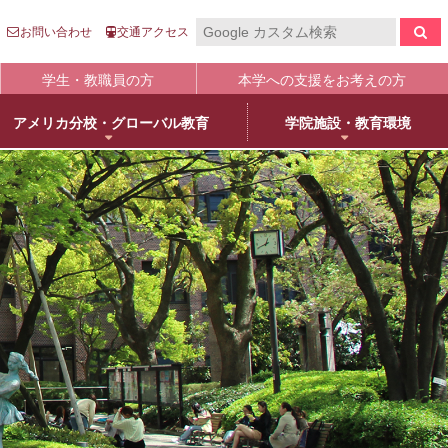
お問い合わせ
交通アクセス
学生・教職員の方
本学への支援をお考えの方
アメリカ分校・グローバル教育
学院施設・教育環境
報の公表
入
国際センター
キャンパスライフ
生涯学習
clo
clo
clo
clo
clo
clo
clo
clo
学について
語英米文学専攻
売店・本/食堂・カフェ
オープンカレッジ
stitutional Research）情報
床教育学専攻
キャンパスカレンダー
大学院／専攻科紹介
学院進学
物栄養学専攻
学友会・委員会
科目等履修について
人武庫川学院
院・専攻科入試ガイド
観建築学専攻
クラブ・同好会
リカレント教育
学院創立80周年
護学専攻
学内ボランティア団体
+
MUKOnoa
武庫女Style
育の修学支援新制度について
教員情報検索
学費等納付金