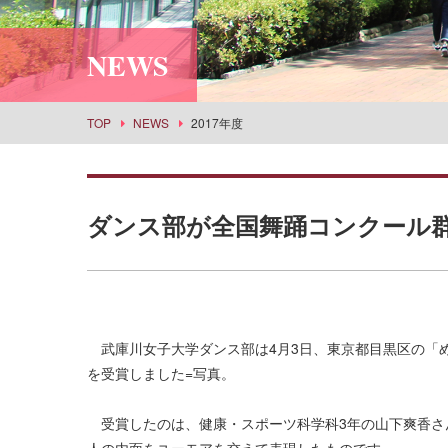
利用案内
社会情報学科
スポーツセンター
所蔵品検索
NEWS
食物栄養学科
丹嶺学苑研修センター
食創造科学科
男女共同参画推進課
建築学科
事業部
TOP
NEWS
2017年度
景観建築学科
武庫女エンタープライズ
演奏学科
応用音楽学科
ダンス部が全国舞踊コンクール
薬学科
健康生命薬科学科
環境共生学科
看護学科
武庫川女子大学ダンス部は4月3日、東京都目黒区の「め
経営学科
を受賞しました=写真。
目指せる主な進路・取得できる教員免許
受賞したのは、健康・スポーツ科学科3年の山下爽香さん