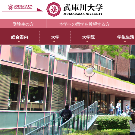
受験生の方
本学への留学を希望する方
総合案内
大学
大学院
学生生活
理念・歴史
大学
大学院・専攻科
学生支援部署
キャリア支援
研究所
アメリカ分校で学ぶ
附属図書館
教育・研究サ
教育理念
日本語日本文学科
大学院NEWS・EVENTS
教務部
キャリアセンター
教育総合研究所
アメリカ分校（English）
利用案内
研究ポータル
学院長メッセージ
歴史文化学科
教育学専攻
学生部
薬学部学生の就職支援
健康科学総合研究所
留学プログラム
蔵書検索
動物実験委員会
学長メッセージ
英語グローバル学科
健康・スポーツ科学専攻
国際センター
内定先輩アドバイザーの声
女性活躍総合研究所
日本文化センター
マイライブラリ
女性研究リーダ
3つのポリシーとアセスメントポリシー
教育学科
食創造科学専攻
学校教育センター
アメリカ分校キャンパスマップ
データベース一覧
武庫川女子大学
学びの特徴
心理学科
薬学専攻
キャリアセンター
CEA認定状について
武庫川女子大学リポジトリ
センター
武庫川女子大学のあゆみ
社会福祉学科
音楽専攻科
総合情報システム部（ICTヘルプデスク）
LibrariE
スポーツセンタ
健康・スポーツ科学科
健康サポートセンター
学習・研究支援
スポーツマネジメント学科
学生相談センター
附属総合ミュージアム
生活環境学科
学生サポート室（障がい学生支援）