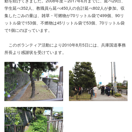
動を続けてきました。2008年度～2017年6月までに、延べ29日、
学生延べ352人、教職員ら延べ450人の合計延べ802人が参加。収
集したごみの量は、雑草・可燃物が70リットル袋で499個、90リ
ットル袋で153個、不燃物は45リットル袋で53個、70リットル袋
で1個にのぼっています。
このボランティア活動により2010年8月5日には、兵庫国道事務
所長より感謝状を受けています。