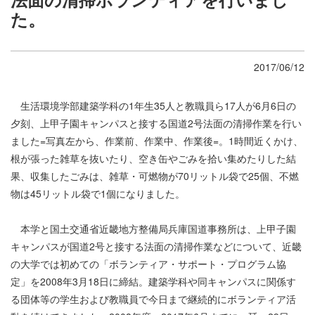
た。
2017/06/12
生活環境学部建築学科の1年生35人と教職員ら17人が6月6日の
夕刻、上甲子園キャンパスと接する国道2号法面の清掃作業を行い
ました=写真左から、作業前、作業中、作業後=。1時間近くかけ、
根が張った雑草を抜いたり、空き缶やごみを拾い集めたりした結
果、収集したごみは、雑草・可燃物が70リットル袋で25個、不燃
物は45リットル袋で1個になりました。
本学と国土交通省近畿地方整備局兵庫国道事務所は、上甲子園
キャンパスが国道2号と接する法面の清掃作業などについて、近畿
の大学では初めての「ボランティア・サポート・プログラム協
定」を2008年3月18日に締結。建築学科や同キャンパスに関係す
る団体等の学生および教職員で今日まで継続的にボランティア活