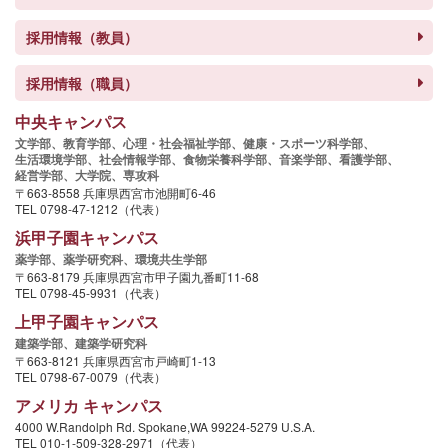
採用情報（教員）
採用情報（職員）
中央キャンパス
文学部、
教育学部、
心理・社会福祉学部、
健康・スポーツ科学部、
生活環境学部、
社会情報学部、
食物栄養科学部、
音楽学部、
看護学部、
経営学部、
大学院、
専攻科
〒663-8558 兵庫県西宮市池開町6-46
TEL 0798-47-1212（代表）
浜甲子園キャンパス
薬学部、
薬学研究科、
環境共生学部
〒663-8179 兵庫県西宮市甲子園九番町11-68
TEL 0798-45-9931（代表）
上甲子園キャンパス
建築学部、
建築学研究科
〒663-8121 兵庫県西宮市戸崎町1-13
TEL 0798-67-0079（代表）
アメリカ キャンパス
4000 W.Randolph Rd. Spokane,WA 99224-5279 U.S.A.
TEL 010-1-509-328-2971（代表）