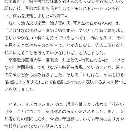
の伝書から一瞬や時間の経過を表す花のもてなしや表現について
話した後、季節の紅葉を花材としてデモンストレーションを行
い、作品を披露しました=写真中=。
続いて池坊次期家元 池坊専好氏=写真左の右から2人め=は、
「いけばなの作品は一瞬の芸術ですが、文化として時間軸を越え
るしなやかな力・特性を持っているものです。作品を生け、それ
を見る人と気持ちを分かち合うことが力になる、先人に倣い次世
代に伝えることを考えていかなければ」と話しました。
京都造形芸術大学・准教授 井上治氏=写真右の右=は、いけば
なが「空間芸術」でありながら時間も表現していることを、過去
の文献などから読み解きました。そして「いけばな」が花を切る
(自然に手を加える)ことで自然以上のものを表現する志向を持つこ
とを話しました。
パネルディスカッションでは、講演を踏まえて改めて「花をい
ける」ことについて、それぞれの考えが示されました。また、参
加者からの質問に応え、今後の華道界についても華展のあり方や
情報発信の方法などが話されました。