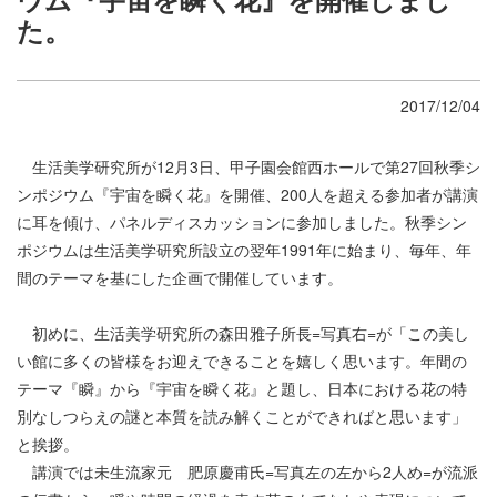
た。
2017/12/04
生活美学研究所が12月3日、甲子園会館西ホールで第27回秋季シ
ンポジウム『宇宙を瞬く花』を開催、200人を超える参加者が講演
に耳を傾け、パネルディスカッションに参加しました。秋季シン
ポジウムは生活美学研究所設立の翌年1991年に始まり、毎年、年
間のテーマを基にした企画で開催しています。
初めに、生活美学研究所の森田雅子所長=写真右=が「この美し
い館に多くの皆様をお迎えできることを嬉しく思います。年間の
テーマ『瞬』から『宇宙を瞬く花』と題し、日本における花の特
別なしつらえの謎と本質を読み解くことができればと思います」
と挨拶。
講演では未生流家元 肥原慶甫氏=写真左の左から2人め=が流派