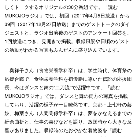
しくトークするオリジナルの30分番組です。「読む
MUKOJOラジオ」では、初回（2017年4月5日放送）から
39回（2017年12月27日放送）までのゲストトークのダイ
ジェストと、ラジオ出演後のゲストのアンケート回答を、
1回放送につき、見開きで掲載。収録風景や日頃のゲスト
の活動がわかる写真もふんだんに盛り込んでいます。
奥祥子さん
（
食物栄養学科卒）
は、学生時代、体育祭の
応援合戦で、食物栄養学科を初優勝に導いた伝説の応援団
長。今はダンスと舞の“二刀流”で活躍中です。「読む
MUKOJOラジオ」では、ダンスと舞の両方の写真を掲載
しており、活躍の様子が
一目瞭然です。京都・上七軒の芸
妓、梅葉さん（人間関係学科卒）は、夢をかなえるまでの
紆余曲折と、仕事の喜びなどを語り、放送時から大きな反
響がありました。収録時のたおやかな着物姿を「読む