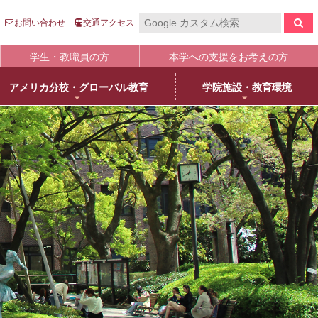
お問い合わせ
交通アクセス
学生・教職員の方
本学への支援をお考えの方
アメリカ分校・グローバル教育
学院施設・教育環境
報の公表
入
国際センター
キャンパスライフ
生涯学習
clo
clo
clo
clo
clo
clo
clo
clo
学について
語英米文学専攻
売店・本/食堂・カフェ
オープンカレッジ
stitutional Research）情報
床教育学専攻
キャンパスカレンダー
大学院／専攻科紹介
学院進学
物栄養学専攻
学友会・委員会
科目等履修について
人武庫川学院
院・専攻科入試ガイド
観建築学専攻
クラブ・同好会
リカレント教育
学院創立80周年
護学専攻
学内ボランティア団体
+
MUKOnoa
武庫女Style
育の修学支援新制度について
教員情報検索
学費等納付金