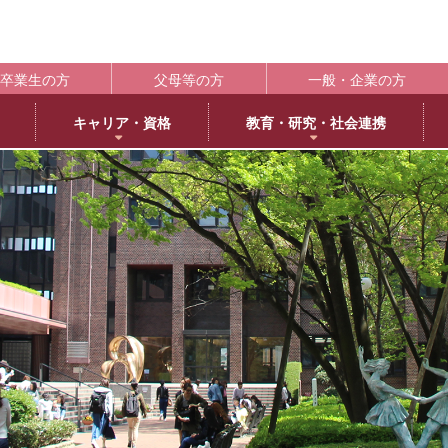
卒業生の方
父母等の方
一般・企業の方
キャリア・資格
教育・研究・社会連携
ポート
学生支援の概要
資格取得
BLOG
キャンパス
施設紹介
社会連携
共通教育
大学情
編
日本語日本文学専攻
褒賞制度
取得可能な資格
教育学科アメリカ分校留学
交通アクセス
中央キャンパス
社会連携推進センター
共通教育部
編入
英
IR（In
臨床心理学専攻
修学支援新制度
エクステンション講座
薬学部アメリカ分校留学日記
キャンパス紹介
浜甲子園キャンパス
発達・臨床心理センター
臨
履修・成績
大
ー育成推進センター
生活環境学専攻
奨学金制度
教員採用試験対策
上甲子園キャンパス・甲子園会館
子育てひろば
食
学校法
シラバス
大学
内部質保証体制
 サイエンス・コモンズ
建築学専攻
学寮
西宮北口キャンパス
ブラウン・ライス・ウィーク
景
履修便覧
武庫川
薬科学専攻
下宿・ワンルームマンション（武庫女エンタープライズ）
武庫女ステーションキャンパス
看
大学評価
成績評価
教育連携
オフィスアワー
北摂キャンパス・丹嶺学苑研修センター
認証評価
高等教
ー
MUKOJO ミライ☆ラボ
アルバイト
アメリカ分校
自己点検・評価
教員情報検索
大学間教育研究連携
教員一覧