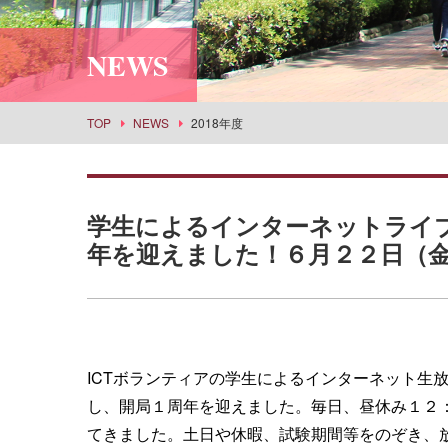
利用案内
社会情報学科
スポーツセンター
所蔵品検索
NEWS
食物栄養学科
丹嶺学苑研修センター
食創造科学科
男女共同参画推進課
建築学科
事業部
TOP
NEWS
2018年度
景観建築学科
武庫女エンタープライズ
演奏学科
応用音楽学科
学生によるインターネットライ
薬学科
年を迎えました！６月２２日（
健康生命薬科学科
環境共生学科
看護学科
経営学科
ICTボランティアの学生によるインターネット生
目指せる主な進路・取得できる教員免許
し、開局１周年を迎えました。毎日、昼休み１２
てきました。土日や休暇、試験期間等をのぞき、