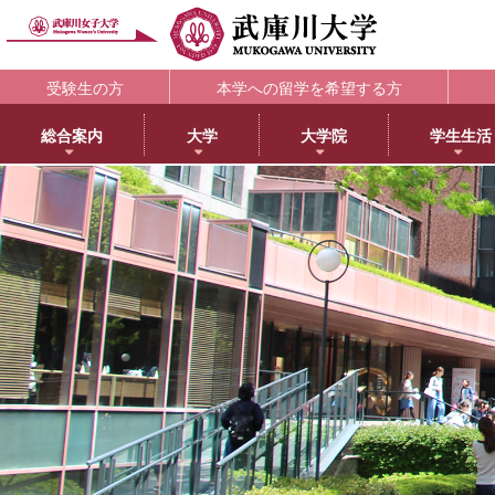
受験生の方
本学への留学を希望する方
総合案内
大学
大学院
学生生活
理念・歴史
大学
大学院・専攻科
学生支援部署
キャリア支援
研究所
アメリカ分校で学ぶ
附属図書館
教育・研究サ
教育理念
日本語日本文学科
大学院NEWS・EVENTS
教務部
キャリアセンター
教育総合研究所
アメリカ分校（English）
利用案内
研究ポータル
学院長メッセージ
歴史文化学科
教育学専攻
学生部
薬学部学生の就職支援
健康科学総合研究所
留学プログラム
蔵書検索
動物実験委員会
学長メッセージ
英語グローバル学科
健康・スポーツ科学専攻
国際センター
内定先輩アドバイザーの声
女性活躍総合研究所
日本文化センター
マイライブラリ
女性研究リーダ
3つのポリシーとアセスメントポリシー
教育学科
食創造科学専攻
学校教育センター
アメリカ分校キャンパスマップ
データベース一覧
武庫川女子大学
学びの特徴
心理学科
薬学専攻
キャリアセンター
CEA認定状について
武庫川女子大学リポジトリ
センター
武庫川女子大学のあゆみ
社会福祉学科
音楽専攻科
総合情報システム部（ICTヘルプデスク）
LibrariE
スポーツセンタ
健康・スポーツ科学科
健康サポートセンター
学習・研究支援
スポーツマネジメント学科
学生相談センター
附属総合ミュージアム
生活環境学科
学生サポート室（障がい学生支援）