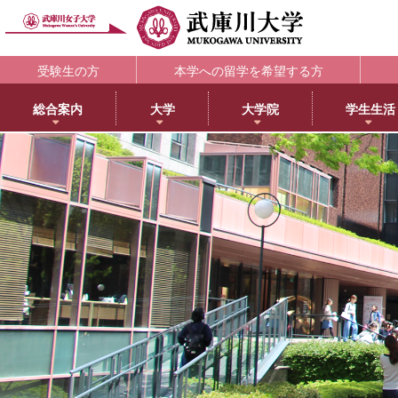
受験生の方
本学への留学を希望する方
総合案内
大学
大学院
学生生活
理念・歴史
大学
大学院・専攻科
学生支援部署
キャリア支援
研究所
アメリカ分校で学ぶ
附属図書館
教育・研究サ
教育理念
日本語日本文学科
大学院NEWS・EVENTS
教務部
キャリアセンター
教育総合研究所
アメリカ分校（English）
利用案内
研究ポータル
学院長メッセージ
歴史文化学科
教育学専攻
学生部
薬学部学生の就職支援
健康科学総合研究所
留学プログラム
蔵書検索
動物実験委員会
学長メッセージ
英語グローバル学科
健康・スポーツ科学専攻
国際センター
内定先輩アドバイザーの声
女性活躍総合研究所
日本文化センター
マイライブラリ
女性研究リーダ
3つのポリシーとアセスメントポリシー
教育学科
食創造科学専攻
学校教育センター
アメリカ分校キャンパスマップ
データベース一覧
武庫川女子大学
学びの特徴
心理学科
薬学専攻
キャリアセンター
CEA認定状について
武庫川女子大学リポジトリ
センター
武庫川女子大学のあゆみ
社会福祉学科
音楽専攻科
総合情報システム部（ICTヘルプデスク）
LibrariE
スポーツセンタ
健康・スポーツ科学科
健康サポートセンター
学習・研究支援
スポーツマネジメント学科
学生相談センター
附属総合ミュージアム
生活環境学科
学生サポート室（障がい学生支援）