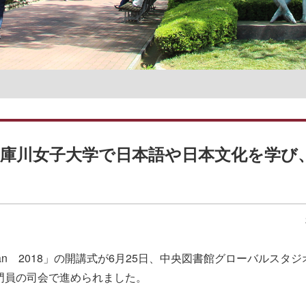
名誉教授一覧
武庫川女子大学で日本語や日本文化を学び
an
2018
」の開講式が
6
月
25
日、中央図書館グローバルスタジ
門員の司会で進められました。