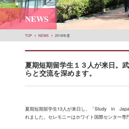
利用案内
社会情報学科
スポーツセンター
所蔵品検索
NEWS
食物栄養学科
丹嶺学苑研修センター
食創造科学科
男女共同参画推進課
建築学科
事業部
TOP
NEWS
2018年度
景観建築学科
武庫女エンタープライズ
演奏学科
応用音楽学科
夏期短期留学生１３人が来日。
薬学科
らと交流を深めます。
健康生命薬科学科
環境共生学科
看護学科
経営学科
夏期短期留学生
13
人が来日し、「
Study
in
Jap
目指せる主な進路・取得できる教員免許
れました。セレモニーはホワイト国際センター専