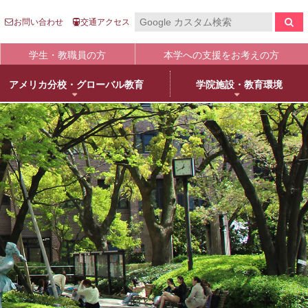
お問い合わせ
交通アクセス
学生・教職員の方
本学への支援をお考えの方
アメリカ分校・グローバル教育
学院施設・教育環境
報の公表
入
国際センター
キャンパスライフ
生涯学習
clo
clo
clo
clo
clo
clo
clo
clo
学について
語英米文学専攻
売店・本/食堂・カフェ
オープンカレッジ
stitutional Research）情報
床教育学専攻
キャンパスカレンダー
大学院／専攻科紹介
学院進学
物栄養学専攻
学友会・委員会
科目等履修について
人武庫川学院
院・専攻科入試ガイド
観建築学専攻
クラブ・同好会
リカレント教育
学院創立80周年
護学専攻
学内ボランティア団体
+
MUKOnoa
武庫女Style
育の修学支援新制度について
教員情報検索
学費等納付金