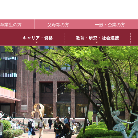
卒業生の方
父母等の方
一般・企業の方
キャリア・資格
教育・研究・社会連携
ポート
学生支援の概要
資格取得
BLOG
キャンパス
施設紹介
社会連携
共通教育
大学情
編
日本語日本文学専攻
褒賞制度
取得可能な資格
教育学科アメリカ分校留学
交通アクセス
中央キャンパス
社会連携推進センター
共通教育部
編入
英
IR（In
臨床心理学専攻
修学支援新制度
エクステンション講座
薬学部アメリカ分校留学日記
キャンパス紹介
浜甲子園キャンパス
発達・臨床心理センター
臨
履修・成績
大
ー育成推進センター
生活環境学専攻
奨学金制度
教員採用試験対策
上甲子園キャンパス・甲子園会館
子育てひろば
食
学校法
シラバス
大学
内部質保証体制
 サイエンス・コモンズ
建築学専攻
学寮
西宮北口キャンパス
ブラウン・ライス・ウィーク
景
履修便覧
武庫川
薬科学専攻
下宿・ワンルームマンション（武庫女エンタープライズ）
武庫女ステーションキャンパス
看
大学評価
成績評価
教育連携
オフィスアワー
北摂キャンパス・丹嶺学苑研修センター
認証評価
高等教
ー
MUKOJO ミライ☆ラボ
アルバイト
アメリカ分校
自己点検・評価
教員情報検索
大学間教育研究連携
教員一覧