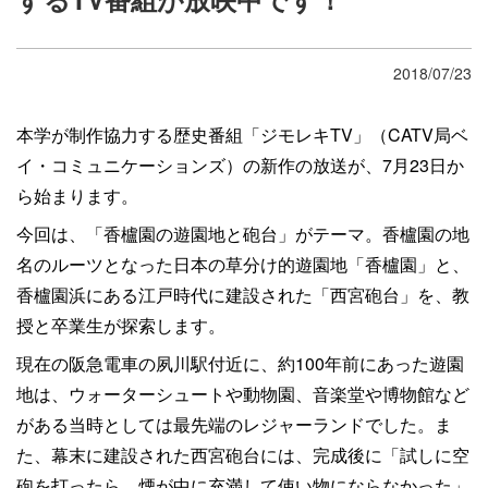
2018/07/23
本学が制作協力する歴史番組「ジモレキTV」（CATV局ベ
イ・コミュニケーションズ）の新作の放送が、7月23日か
ら始まります。
今回は、「香櫨園の遊園地と砲台」がテーマ。香櫨園の地
名のルーツとなった日本の草分け的遊園地「香櫨園」と、
香櫨園浜にある江戸時代に建設された「西宮砲台」を、教
授と卒業生が探索します。
現在の阪急電車の夙川駅付近に、約100年前にあった遊園
地は、ウォーターシュートや動物園、音楽堂や博物館など
がある当時としては最先端のレジャーランドでした。ま
た、幕末に建設された西宮砲台には、完成後に「試しに空
砲を打ったら、煙が中に充満して使い物にならなかった」