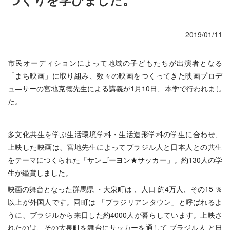
2019/01/11
市民オーディションによって地域の子どもたちが出演者となる
「まち映画」に取り組み、数々の映画をつくってきた映画プロデ
ュ―サーの宮地克徳先生による講義が1月10日、本学で行われまし
た。
多文化共生を学ぶ生活環境学科・生活造形学科の学生に合わせ、
上映した映画は、宮地先生によってブラジル人と日本人との共生
をテーマにつくられた「サンゴーヨン★サッカー」。約130人の学
生が鑑賞しました。
映画の舞台となった群馬県 ・大泉町は 、人口 約4万人、その15 ％
以上が外国人です。同町は 「ブラジリアンタウン」と呼ばれるよ
うに、ブラジルから来日した約4000人が暮らしています。
上映さ
れたのは、その大泉町を舞台にサッカーを通して ブラジル人 と日