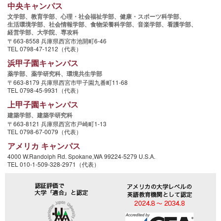
中央キャンパス
文学部、
教育学部、
心理・社会福祉学部、
健康・スポーツ科学部、
生活環境学部、
社会情報学部、
食物栄養科学部、
音楽学部、
看護学部、
経営学部、
大学院、
専攻科
〒663-8558 兵庫県西宮市池開町6-46
TEL 0798-47-1212（代表）
浜甲子園キャンパス
薬学部、
薬学研究科、
環境共生学部
〒663-8179 兵庫県西宮市甲子園九番町11-68
TEL 0798-45-9931（代表）
上甲子園キャンパス
建築学部、
建築学研究科
〒663-8121 兵庫県西宮市戸崎町1-13
TEL 0798-67-0079（代表）
アメリカ キャンパス
4000 W.Randolph Rd. Spokane,WA 99224-5279 U.S.A.
TEL 010-1-509-328-2971（代表）