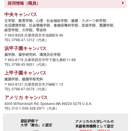
採用情報（職員）
中央キャンパス
文学部、
教育学部、
心理・社会福祉学部、
健康・スポーツ科学部、
生活環境学部、
社会情報学部、
食物栄養科学部、
音楽学部、
看護学部、
経営学部、
大学院、
専攻科
〒663-8558 兵庫県西宮市池開町6-46
TEL 0798-47-1212（代表）
浜甲子園キャンパス
薬学部、
薬学研究科、
環境共生学部
〒663-8179 兵庫県西宮市甲子園九番町11-68
TEL 0798-45-9931（代表）
上甲子園キャンパス
建築学部、
建築学研究科
〒663-8121 兵庫県西宮市戸崎町1-13
TEL 0798-67-0079（代表）
アメリカ キャンパス
4000 W.Randolph Rd. Spokane,WA 99224-5279 U.S.A.
TEL 010-1-509-328-2971（代表）