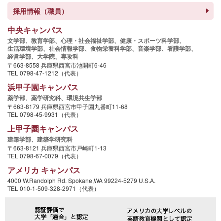
採用情報（職員）
中央キャンパス
文学部、
教育学部、
心理・社会福祉学部、
健康・スポーツ科学部、
生活環境学部、
社会情報学部、
食物栄養科学部、
音楽学部、
看護学部、
経営学部、
大学院、
専攻科
〒663-8558 兵庫県西宮市池開町6-46
TEL 0798-47-1212（代表）
浜甲子園キャンパス
薬学部、
薬学研究科、
環境共生学部
〒663-8179 兵庫県西宮市甲子園九番町11-68
TEL 0798-45-9931（代表）
上甲子園キャンパス
建築学部、
建築学研究科
〒663-8121 兵庫県西宮市戸崎町1-13
TEL 0798-67-0079（代表）
アメリカ キャンパス
4000 W.Randolph Rd. Spokane,WA 99224-5279 U.S.A.
TEL 010-1-509-328-2971（代表）