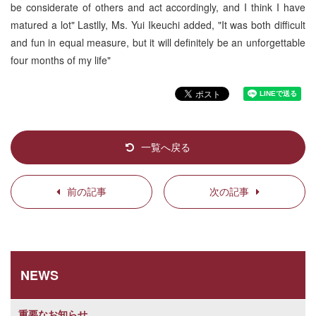
be considerate of others and act accordingly, and I think I have
matured a lot" Lastlly, Ms. Yui Ikeuchi added, "It was both difficult
and fun in equal measure, but it will definitely be an unforgettable
four months of my life"
一覧へ戻る
前の記事
次の記事
NEWS
重要なお知らせ