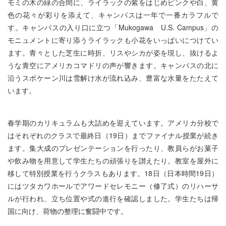
モミの木の緑の合間に、ライラックの紫をはじめピンクや白、黄
色の花々が彩りを添えて、キャンパスは一年で一番カラフルで
す。キャンパスの入り口に立つ「Mukogawa U.S. Campus」の
モニュメントに寄り添うライラックも小花をいっぱいにつけてい
ます。青々とした芝生に時折、リスやシカが姿を現し、抜けるよ
うな青空にアメリカコマドリの声が響きます。キャンパスの北に
沿うスポケーン川は雪解け水が流れ込み、豊富な水量をたたえて
います。
春学期のカリキュラムも大詰めを迎えています。アメリカ分校で
はそれぞれのクラスで最終日（19日）までファイナル授業が続き
ます。集大成のプレゼンテーションを行ったり、教員らがお菓子
や飲み物を用意して学生たちの頑張りを讃えたり。教室を屋外に
移して特別授業を行うクラスもあります。18日（日本時間19日）
にはツタカワホールでアワードセレモニー（修了式）のリハーサ
ルが行われ、立ち位置や式の進行を確認しました。学生たちは帰
国に向け、荷物の整理に奮闘中です。