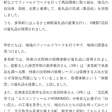
町などでフィールドワークを行って商品開発に取り組み、地元の
自治体、高校、企業と連携して、返礼品の完成（製品化）を目指
しました。
うち、多気町にはふるさと納税返礼品の提案を行い、3種類7品目
の返礼品が採用されました。
学生たちは、地域のフィールドワークを行う中で、地域の課題を
見つけました。
多気町では、特産の次郎柿の収穫体験が返礼品に採用されまし
た。提案をした経営学部の新井紫夕さん（3年）は「多気町で名産
品を調べる際、特産の次郎柿の収穫シーズンは収穫する人出が足
りず深刻な問題になっていること知り、収穫体験という『体験
型』の返礼品を提案した」と話しました。
また、北海道北広島市を訪れた佐伯玲奈さん（3年）は、「北広島
市では『エスコンフィールドHOKKAIDO』や有名なお菓子の『白
い恋人』の工場を見学したり、地元の人たちの話を伺ってみたり
して、北広島市を若者が集まる町、観光地と認知してもらえるよ