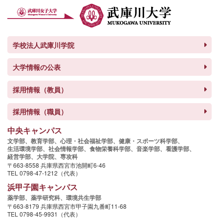
学校法人武庫川学院
大学情報の公表
採用情報（教員）
採用情報（職員）
中央キャンパス
文学部、
教育学部、
心理・社会福祉学部、
健康・スポーツ科学部、
生活環境学部、
社会情報学部、
食物栄養科学部、
音楽学部、
看護学部、
経営学部、
大学院、
専攻科
〒663-8558 兵庫県西宮市池開町6-46
TEL 0798-47-1212（代表）
浜甲子園キャンパス
薬学部、
薬学研究科、
環境共生学部
〒663-8179 兵庫県西宮市甲子園九番町11-68
TEL 0798-45-9931（代表）