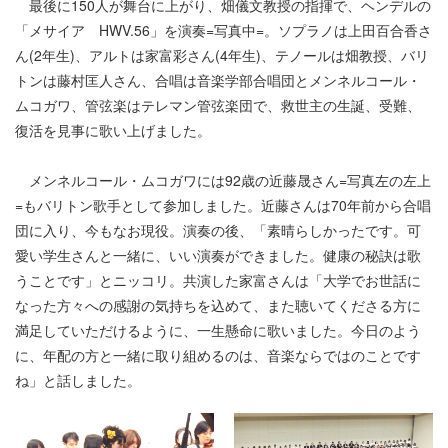
最後に150人が舞台に上がり、畑儀文教授の指揮で、ヘンデルの
「メサイア HWV.56」を演奏=写真中=。ソプラノは上田百合香さ
ん(2年生)、アルトは家富彩さん(4年生)、テノールは畑教授、バリ
トンは藤村匡人さん、合唱は音楽学部合唱団とメンネルコール・
ムコガワ、管弦楽はテレマン管弦楽団で、救世主の生誕、受難、
復活を見事に歌い上げました。
メンネルコール・ムコガワには92歳の近藤晟さん=写真左の左上
=もバリトン歌手として参加しました。近藤さんは70年前から合唱
団に入り、今もなお現役。演奏の後、「素晴らしかったです。可
愛い学生さんと一緒に、いい演奏ができました。健康の秘訣は歌
うことです」とニッコリ。共演した家富さんは「大学でお世話に
なった方々への感謝の気持ちを込めて、また聴いてくださる方に
満足していただけるように、一生懸命に歌いました。今日のよう
に、年配の方と一緒に取り組めるのは、音楽ならではのことです
ね」と話しました。