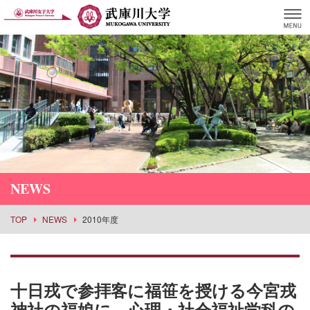
NEWS
TOP
NEWS
2010年度
十日戎で参拝客に福笹を授ける今宮戎
神社の福娘に、心理・社会福祉学科の